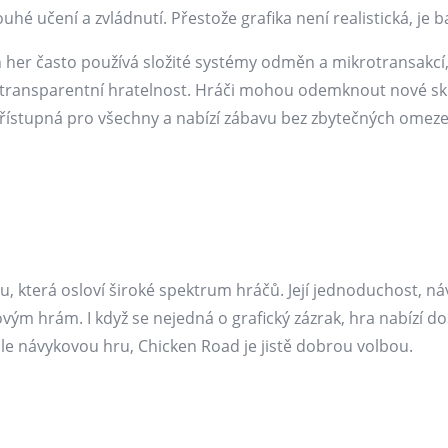
dlouhé učení a zvládnutí. Přestože grafika není realistická, j
her často používá složité systémy odměn a mikrotransakcí,
 transparentní hratelnost. Hráči mohou odemknout nové sk
přístupná pro všechny a nabízí zábavu bez zbytečných omeze
, která osloví široké spektrum hráčů. Její jednoduchost, ná
dovým hrám. I když se nejedná o grafický zázrak, hra nabízí d
e návykovou hru, Chicken Road je jistě dobrou volbou.