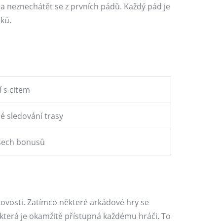
ý a neznechátět se z prvních pádů. Každý pád je
dků.
í s citem
é sledování trasy
šech bonusů
ovosti. Zatímco některé arkádové hry se
 která je okamžitě přístupná každému hráči. To