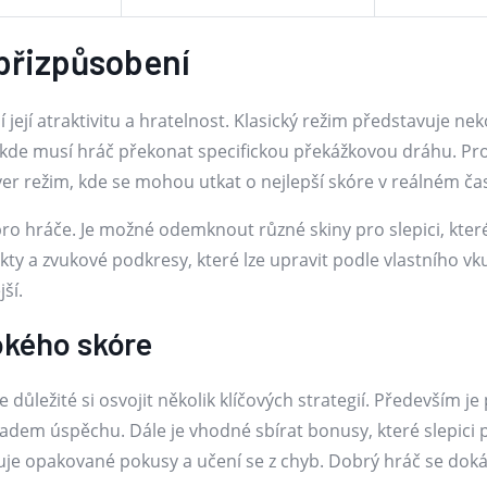
 přizpůsobení
jí její atraktivitu a hratelnost. Klasický režim představuje 
 kde musí hráč překonat specifickou překážkovou dráhu. Pro t
yer režim, kde se mohou utkat o nejlepší skóre v reálném ča
o hráče. Je možné odemknout různé skiny pro slepici, které m
efekty a zvukové podkresy, které lze upravit podle vlastního
jší.
okého skóre
 důležité si osvojit několik klíčových strategií. Především 
ladem úspěchu. Dále je vhodné sbírat bonusy, které slepici 
žaduje opakované pokusy a učení se z chyb. Dobrý hráč se d