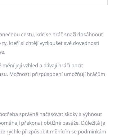
nekonečnou cestu, kde se hráč snaží dosáhnout
y, kteří si chtějí vyzkoušet své dovednosti
se.
ění její vzhled a dávají hráči pocit
 vkusu. Možnosti přizpůsobení umožňují hráčům
je potřeba správně načasovat skoky a vyhnout
pomáhají překonat obtížné pasáže. Důležitá je
okáže rychle přizpůsobit měnícím se podmínkám