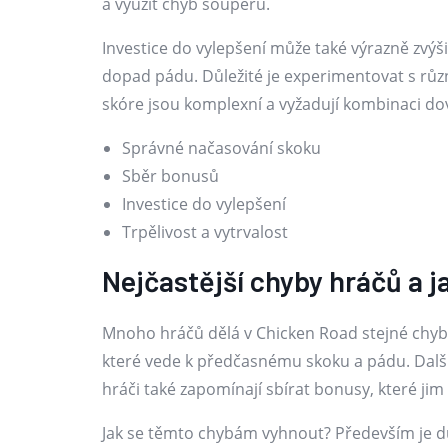
a využít chyb soupeřů.
Investice do vylepšení může také výrazně zvýši
dopad pádu. Důležité je experimentovat s různ
skóre jsou komplexní a vyžadují kombinaci dove
Správné načasování skoku
Sběr bonusů
Investice do vylepšení
Trpělivost a vytrvalost
Nejčastější chyby hráčů a j
Mnoho hráčů dělá v Chicken Road stejné chyby,
které vede k předčasnému skoku a pádu. Další
hráči také zapomínají sbírat bonusy, které ji
Jak se těmto chybám vyhnout? Především je důl