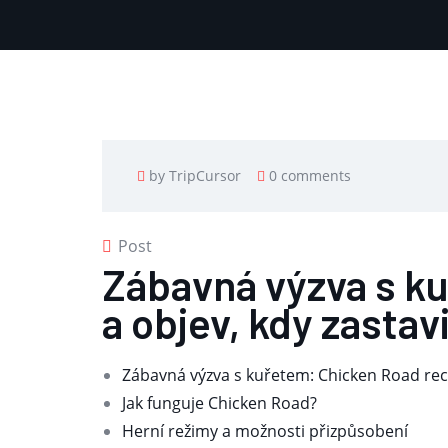
by TripCursor
0 comments
Post
Zábavná výzva s ku
a objev, kdy zastav
Zábavná výzva s kuřetem: Chicken Road recen
Jak funguje Chicken Road?
Herní režimy a možnosti přizpůsobení