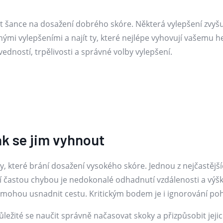
t šance na dosažení dobrého skóre. Některá vylepšení zvyšují
ými vylepšeními a najít ty, které nejlépe vyhovují vašemu h
dností, trpělivosti a správné volby vylepšení.
ak se jim vyhnout
 které brání dosažení vysokého skóre. Jednou z nejčastějších
 častou chybou je nedokonalé odhadnutí vzdálenosti a výšk
m mohou usnadnit cestu. Kritickým bodem je i ignorování po
ežité se naučit správně načasovat skoky a přizpůsobit jejic