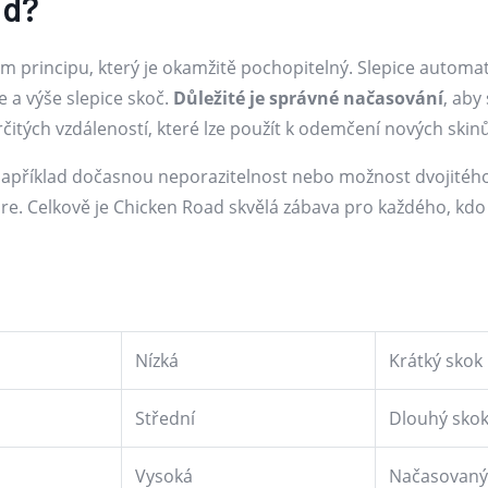
ad?
principu, který je okamžitě pochopitelný. Slepice automati
e a výše slepice skoč.
Důležité je správné načasování
, aby
čitých vzdáleností, které lze použít k odemčení nových skinů
u, například dočasnou neporazitelnost nebo možnost dvojité
skóre. Celkově je Chicken Road skvělá zábava pro každého, k
Nízká
Krátký skok
Střední
Dlouhý sko
Vysoká
Načasovaný