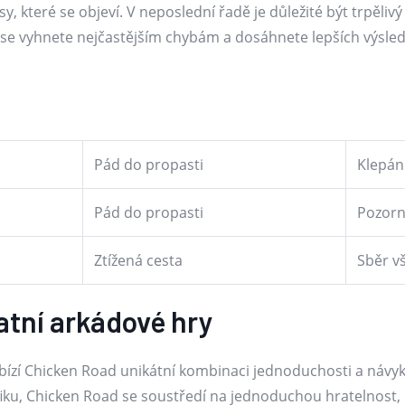
, které se objeví. V neposlední řadě je důležité být trpěliv
xí se vyhnete nejčastějším chybám a dosáhnete lepších výsle
Pád do propasti
Klepán
Pád do propasti
Pozorn
Ztížená cesta
Sběr v
atní arkádové hry
ízí Chicken Road unikátní kombinaci jednoduchosti a návyk
fiku, Chicken Road se soustředí na jednoduchou hratelnost,