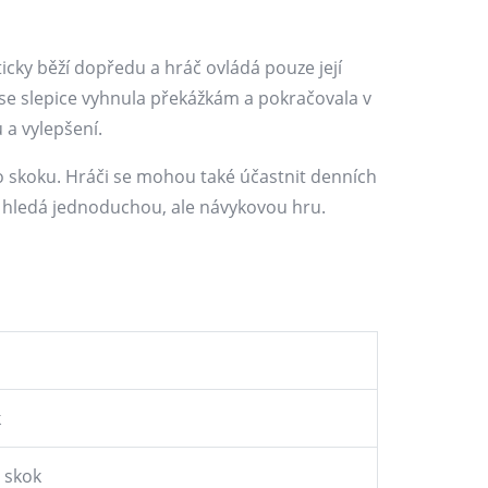
cky běží dopředu a hráč ovládá pouze její
 se slepice vyhnula překážkám a pokračovala v
 a vylepšení.
ho skoku. Hráči se mohou také účastnit denních
do hledá jednoduchou, ale návykovou hru.
k
 skok