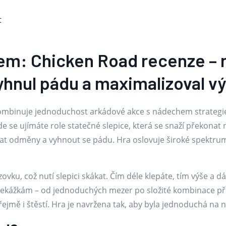
t
m: Chicken Road recenze – ris
vyhnul pádu a maximalizoval vý
 kombinuje jednoduchost arkádové akce s nádechem strategi
e se ujímáte role statečné slepice, která se snaží překona
írat odměny a vyhnout se pádu. Hra oslovuje široké spektrum 
ovku, což nutí slepici skákat. Čím déle klepáte, tím výše a dá
překážkám – od jednoduchých mezer po složité kombinace př
jmě i štěstí. Hra je navržena tak, aby byla jednoduchá na na