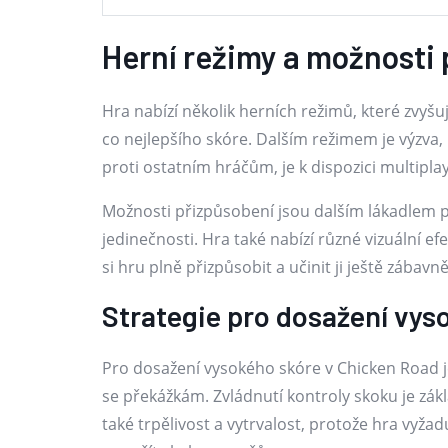
Herní režimy a možnosti
Hra nabízí několik herních režimů, které zvyšu
co nejlepšího skóre. Dalším režimem je výzva,
proti ostatním hráčům, je k dispozici multipla
Možnosti přizpůsobení jsou dalším lákadlem pr
jedinečnosti. Hra také nabízí různé vizuální 
si hru plně přizpůsobit a učinit ji ještě zábavně
Strategie pro dosažení vys
Pro dosažení vysokého skóre v Chicken Road je
se překážkám. Zvládnutí kontroly skoku je zák
také trpělivost a vytrvalost, protože hra vy