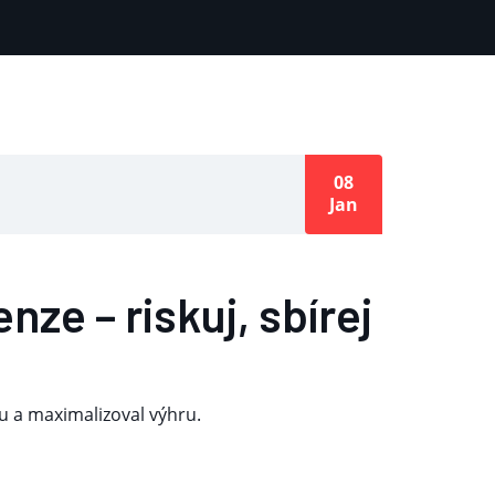
08
Jan
ze – riskuj, sbírej
du a maximalizoval výhru.