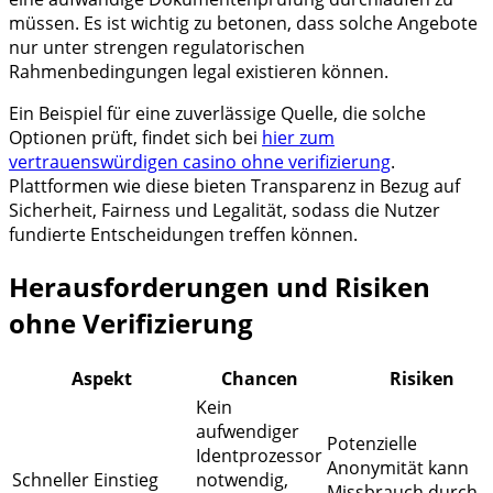
müssen. Es ist wichtig zu betonen, dass solche Angebote
nur unter strengen regulatorischen
Rahmenbedingungen legal existieren können.
Ein Beispiel für eine zuverlässige Quelle, die solche
Optionen prüft, findet sich bei
hier zum
vertrauenswürdigen casino ohne verifizierung
.
Plattformen wie diese bieten Transparenz in Bezug auf
Sicherheit, Fairness und Legalität, sodass die Nutzer
fundierte Entscheidungen treffen können.
Herausforderungen und Risiken
ohne Verifizierung
Aspekt
Chancen
Risiken
Kein
aufwendiger
Potenzielle
Identprozessor
Anonymität kann
Schneller Einstieg
notwendig,
Missbrauch durch