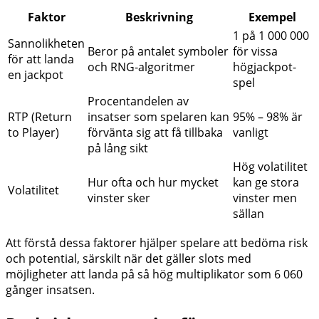
Faktor
Beskrivning
Exempel
1 på 1 000 000
Sannolikheten
Beror på antalet symboler
för vissa
för att landa
och RNG-algoritmer
högjackpot-
en jackpot
spel
Procentandelen av
RTP (Return
insatser som spelaren kan
95% – 98% är
to Player)
förvänta sig att få tillbaka
vanligt
på lång sikt
Hög volatilitet
Hur ofta och hur mycket
kan ge stora
Volatilitet
vinster sker
vinster men
sällan
Att förstå dessa faktorer hjälper spelare att bedöma risk
och potential, särskilt när det gäller slots med
möjligheter att landa på så hög multiplikator som 6 060
gånger insatsen.