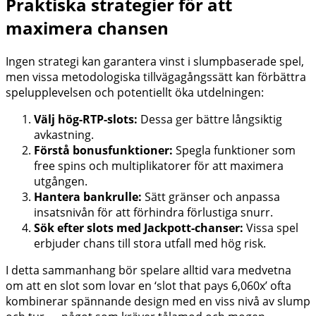
Praktiska strategier för att
maximera chansen
Ingen strategi kan garantera vinst i slumpbaserade spel,
men vissa metodologiska tillvägagångssätt kan förbättra
spelupplevelsen och potentiellt öka utdelningen:
Välj hög-RTP-slots:
Dessa ger bättre långsiktig
avkastning.
Förstå bonusfunktioner:
Spegla funktioner som
free spins och multiplikatorer för att maximera
utgången.
Hantera bankrulle:
Sätt gränser och anpassa
insatsnivån för att förhindra förlustiga snurr.
Sök efter slots med Jackpott-chanser:
Vissa spel
erbjuder chans till stora utfall med hög risk.
I detta sammanhang bör spelare alltid vara medvetna
om att en slot som lovar en ‘slot that pays 6,060x’ ofta
kombinerar spännande design med en viss nivå av slump