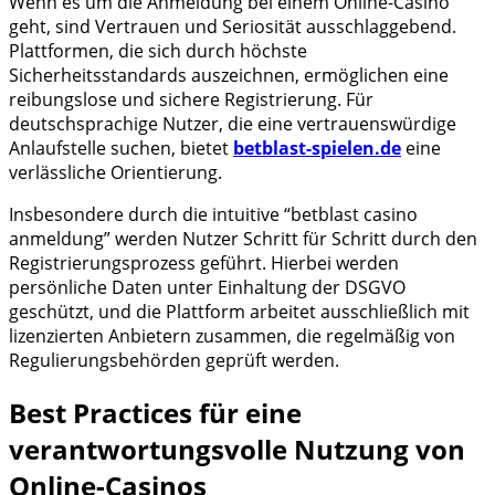
Wenn es um die Anmeldung bei einem Online-Casino
geht, sind Vertrauen und Seriosität ausschlaggebend.
Plattformen, die sich durch höchste
Sicherheitsstandards auszeichnen, ermöglichen eine
reibungslose und sichere Registrierung. Für
deutschsprachige Nutzer, die eine vertrauenswürdige
Anlaufstelle suchen, bietet
betblast-spielen.de
eine
verlässliche Orientierung.
Insbesondere durch die intuitive “betblast casino
anmeldung” werden Nutzer Schritt für Schritt durch den
Registrierungsprozess geführt. Hierbei werden
persönliche Daten unter Einhaltung der DSGVO
geschützt, und die Plattform arbeitet ausschließlich mit
lizenzierten Anbietern zusammen, die regelmäßig von
Regulierungsbehörden geprüft werden.
Best Practices für eine
verantwortungsvolle Nutzung von
Online-Casinos