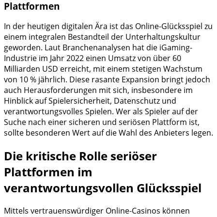
Plattformen
In der heutigen digitalen Ära ist das Online-Glücksspiel zu
einem integralen Bestandteil der Unterhaltungskultur
geworden. Laut Branchenanalysen hat die iGaming-
Industrie im Jahr 2022 einen Umsatz von über 60
Milliarden USD erreicht, mit einem stetigen Wachstum
von 10 % jährlich. Diese rasante Expansion bringt jedoch
auch Herausforderungen mit sich, insbesondere im
Hinblick auf Spielersicherheit, Datenschutz und
verantwortungsvolles Spielen. Wer als Spieler auf der
Suche nach einer sicheren und seriösen Plattform ist,
sollte besonderen Wert auf die Wahl des Anbieters legen.
Die kritische Rolle seriöser
Plattformen im
verantwortungsvollen Glücksspiel
Mittels vertrauenswürdiger Online-Casinos können