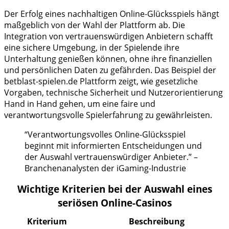
Der Erfolg eines nachhaltigen Online-Glücksspiels hängt
maßgeblich von der Wahl der Plattform ab. Die
Integration von vertrauenswürdigen Anbietern schafft
eine sichere Umgebung, in der Spielende ihre
Unterhaltung genießen können, ohne ihre finanziellen
und persönlichen Daten zu gefährden. Das Beispiel der
betblast-spielen.de Plattform zeigt, wie gesetzliche
Vorgaben, technische Sicherheit und Nutzerorientierung
Hand in Hand gehen, um eine faire und
verantwortungsvolle Spielerfahrung zu gewährleisten.
“Verantwortungsvolles Online-Glücksspiel
beginnt mit informierten Entscheidungen und
der Auswahl vertrauenswürdiger Anbieter.” –
Branchenanalysten der iGaming-Industrie
Wichtige Kriterien bei der Auswahl eines
seriösen Online-Casinos
Kriterium
Beschreibung