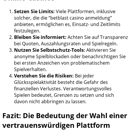
Setzen Sie Limits:
Viele Plattformen, inklusive
solcher, die die “betblast casino anmeldung”
anbieten, ermöglichen es, Einsatz- und Zeitlimits
festzulegen.
Bleiben Sie informiert:
Achten Sie auf Transparenz
bei Quoten, Auszahlungsraten und Spielregeln.
Nutzen Sie Selbstschutz-Tools:
Aktivieren Sie
anonyme Spielblockaden oder benachrichtigen Sie
bei ersten Anzeichen von problematischem
Spielverhalten.
Verstehen Sie die Risiken:
Bei jeder
Glücksspielaktivität besteht die Gefahr des
finanziellen Verlustes. Verantwortungsvolles
Spielen bedeutet, Grenzen zu setzen und sich
davon nicht abbringen zu lassen.
Fazit: Die Bedeutung der Wahl einer
vertrauenswürdigen Plattform