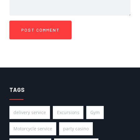
TAGS
delivery service
Excursions
Gym
Motorcycle service
party casino