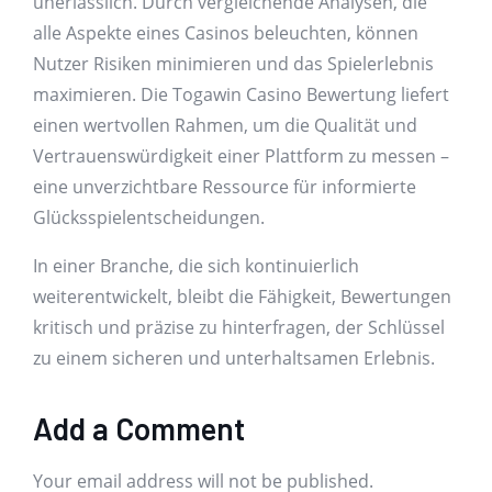
unerlässlich. Durch vergleichende Analysen, die
alle Aspekte eines Casinos beleuchten, können
Nutzer Risiken minimieren und das Spielerlebnis
maximieren. Die Togawin Casino Bewertung liefert
einen wertvollen Rahmen, um die Qualität und
Vertrauenswürdigkeit einer Plattform zu messen –
eine unverzichtbare Ressource für informierte
Glücksspielentscheidungen.
In einer Branche, die sich kontinuierlich
weiterentwickelt, bleibt die Fähigkeit, Bewertungen
kritisch und präzise zu hinterfragen, der Schlüssel
zu einem sicheren und unterhaltsamen Erlebnis.
Add a Comment
Your email address will not be published.