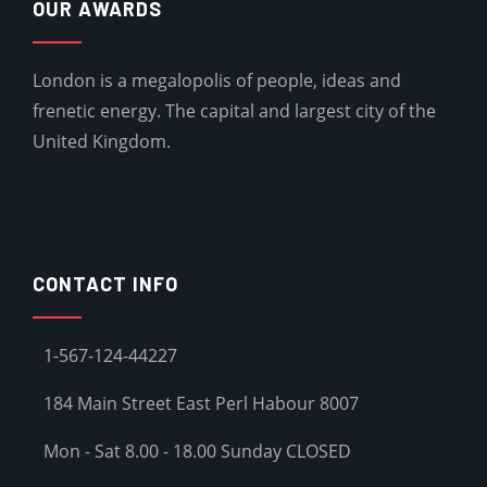
OUR AWARDS
London is a megalopolis of people, ideas and
frenetic energy. The capital and largest city of the
United Kingdom.
CONTACT INFO
1-567-124-44227
184 Main Street East Perl Habour 8007
Mon - Sat 8.00 - 18.00 Sunday CLOSED