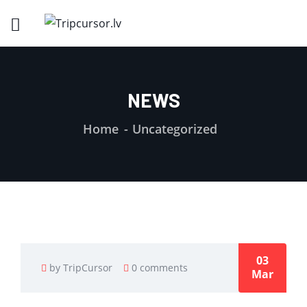
NEWS
Home
Uncategorized
03
by TripCursor
0 comments
Mar