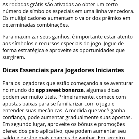
As rodadas grátis são ativadas ao obter um certo
número de símbolos especiais em uma linha vencedora.
Os multiplicadores aumentam o valor dos prêmios em
determinadas combinações.
Para maximizar seus ganhos, é importante estar atento
aos símbolos e recursos especiais do jogo. Jogue de
forma estratégica e aproveite as oportunidades que
surgirem.
Dicas Essenciais para Jogadores Iniciantes
Para os jogadores que estão começando a se aventurar
no mundo do
app sweet bonanza
, algumas dicas
podem ser muito úteis. Primeiramente, comece com
apostas baixas para se familiarizar com o jogo e
entender suas mecânicas. A medida que você ganha
confiança, pode aumentar gradualmente suas apostas.
Em segundo lugar, aproveite os bônus e promoções
oferecidos pelo aplicativo, que podem aumentar seu
saldo e dar-lhe mais chances de ganhar. Em terceiro