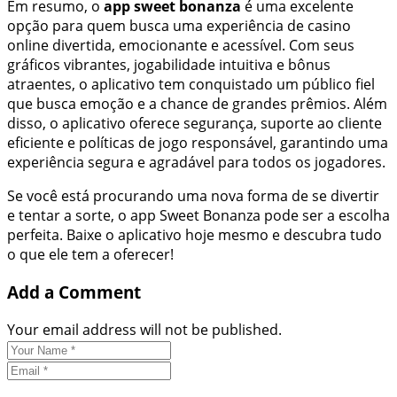
Em resumo, o
app sweet bonanza
é uma excelente
opção para quem busca uma experiência de casino
online divertida, emocionante e acessível. Com seus
gráficos vibrantes, jogabilidade intuitiva e bônus
atraentes, o aplicativo tem conquistado um público fiel
que busca emoção e a chance de grandes prêmios. Além
disso, o aplicativo oferece segurança, suporte ao cliente
eficiente e políticas de jogo responsável, garantindo uma
experiência segura e agradável para todos os jogadores.
Se você está procurando uma nova forma de se divertir
e tentar a sorte, o app Sweet Bonanza pode ser a escolha
perfeita. Baixe o aplicativo hoje mesmo e descubra tudo
o que ele tem a oferecer!
Add a Comment
Your email address will not be published.