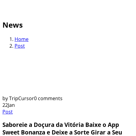
News
Home
Post
by TripCursor
0 comments
22
Jan
Post
Saboreie a Doçura da Vitória Baixe o App
Sweet Bonanza e Deixe a Sorte Girar a Seu