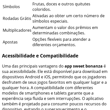
Frutas, doces e outros quitutes
Símbolos
coloridos.
Ativadas ao obter um certo número de
Rodadas Grátis
símbolos especiais.
Aumentam o valor dos prêmios em
Multiplicadores
determinadas combinações.
Opções flexíveis para atender a
Apostas
diferentes orçamentos.
Acessibilidade e Compatibilidade
Uma das principais vantagens do
app sweet bonanza
é
sua acessibilidade. Ele está disponível para download em
dispositivos Android e iOS, permitindo que os jogadores
desfrutem de seus jogos favoritos em qualquer lugar e a
qualquer hora. A compatibilidade com diferentes
modelos de smartphones e tablets garante que a
experiência seja fluida e sem interrupções. O aplicativo
também é projetado para consumir poucos recursos do
dispositivo, evitando o superaquecimento e o