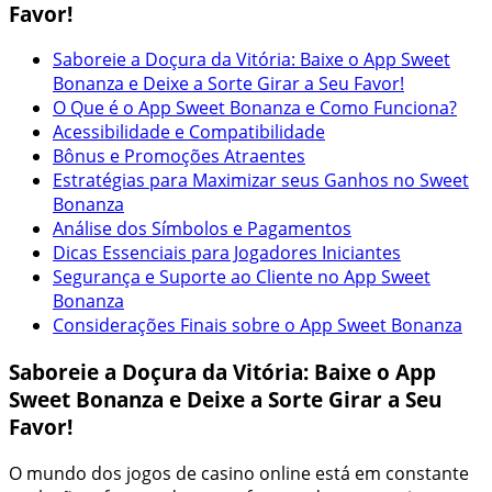
Favor!
Saboreie a Doçura da Vitória: Baixe o App Sweet
Bonanza e Deixe a Sorte Girar a Seu Favor!
O Que é o App Sweet Bonanza e Como Funciona?
Acessibilidade e Compatibilidade
Bônus e Promoções Atraentes
Estratégias para Maximizar seus Ganhos no Sweet
Bonanza
Análise dos Símbolos e Pagamentos
Dicas Essenciais para Jogadores Iniciantes
Segurança e Suporte ao Cliente no App Sweet
Bonanza
Considerações Finais sobre o App Sweet Bonanza
Saboreie a Doçura da Vitória: Baixe o App
Sweet Bonanza e Deixe a Sorte Girar a Seu
Favor!
O mundo dos jogos de casino online está em constante