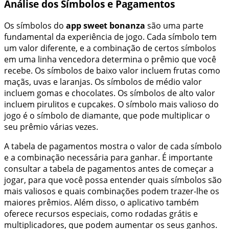
Análise dos Símbolos e Pagamentos
Os símbolos do
app sweet bonanza
são uma parte
fundamental da experiência de jogo. Cada símbolo tem
um valor diferente, e a combinação de certos símbolos
em uma linha vencedora determina o prêmio que você
recebe. Os símbolos de baixo valor incluem frutas como
maçãs, uvas e laranjas. Os símbolos de médio valor
incluem gomas e chocolates. Os símbolos de alto valor
incluem pirulitos e cupcakes. O símbolo mais valioso do
jogo é o símbolo de diamante, que pode multiplicar o
seu prêmio várias vezes.
A tabela de pagamentos mostra o valor de cada símbolo
e a combinação necessária para ganhar. É importante
consultar a tabela de pagamentos antes de começar a
jogar, para que você possa entender quais símbolos são
mais valiosos e quais combinações podem trazer-lhe os
maiores prêmios. Além disso, o aplicativo também
oferece recursos especiais, como rodadas grátis e
multiplicadores, que podem aumentar os seus ganhos.