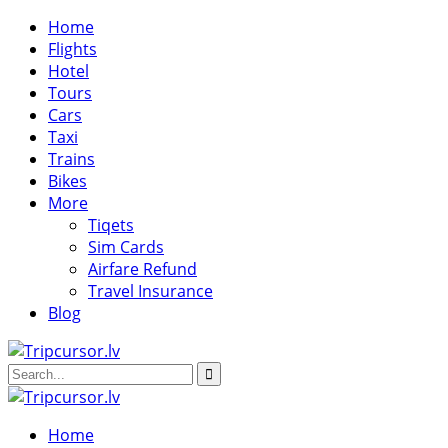
Home
Flights
Hotel
Tours
Cars
Taxi
Trains
Bikes
More
Tiqets
Sim Cards
Airfare Refund
Travel Insurance
Blog
Home