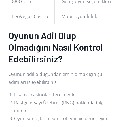
888 Casino
– Geniş oyun seçenekleri
LeoVegas Casino
– Mobil uyumluluk
Oyunun Adil Olup
Olmadığını Nasıl Kontrol
Edebilirsiniz?
Oyunun adil olduğundan emin olmak için şu
adımları izleyebilirsiniz:
Lisanslı casinoları tercih edin.
Rastgele Sayı Üreticisi (RNG) hakkında bilgi
edinin.
Oyun sonuçlarını kontrol edin ve denetleyin.