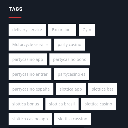
TAGS
delivery service
Excursions
Gym
Motorcycle service
party casino
partycasino app
partycasino bono
partycasino entrar
partycasino es
partycasino españa
slottica app
slottica bet
slottica bonus
slottica brasil
slottica casino
slottica casino app
slottica cassino