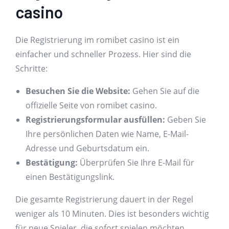
casino
Die Registrierung im romibet casino ist ein
einfacher und schneller Prozess. Hier sind die
Schritte:
Besuchen Sie die Website:
Gehen Sie auf die
offizielle Seite von romibet casino.
Registrierungsformular ausfüllen:
Geben Sie
Ihre persönlichen Daten wie Name, E-Mail-
Adresse und Geburtsdatum ein.
Bestätigung:
Überprüfen Sie Ihre E-Mail für
einen Bestätigungslink.
Die gesamte Registrierung dauert in der Regel
weniger als 10 Minuten. Dies ist besonders wichtig
für neue Spieler, die sofort spielen möchten.