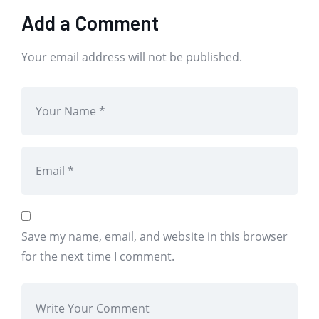
Add a Comment
Your email address will not be published.
Save my name, email, and website in this browser
for the next time I comment.