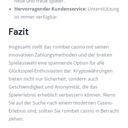
neue und treue Spieler.
Hervorragender Kundenservice:
Unterstützung
ist immer verfügbar.
Fazit
Insgesamt stellt das romibet casino mit seinen
innovativen Zahlungsmethoden und der breiten
Spielauswahl eine spannende Option für alle
Glücksspiel-Enthusiasten dar. Kryptowährungen
bieten nicht nur Sicherheit, sondern auch
Geschwindigkeit und Anonymität, die das
Spielerlebnis erheblich verbessern können. Wenn
Sie auf der Suche nach einem modernen Casino-
Erlebnis sind, sollten Sie romibet casino in Betracht
ziehen.