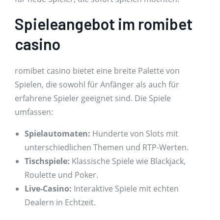
Spieleangebot im romibet
casino
romibet casino bietet eine breite Palette von
Spielen, die sowohl für Anfänger als auch für
erfahrene Spieler geeignet sind. Die Spiele
umfassen:
Spielautomaten:
Hunderte von Slots mit
unterschiedlichen Themen und RTP-Werten.
Tischspiele:
Klassische Spiele wie Blackjack,
Roulette und Poker.
Live-Casino:
Interaktive Spiele mit echten
Dealern in Echtzeit.