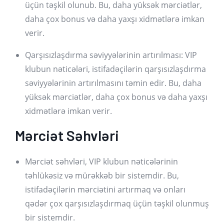
üçün təşkil olunub. Bu, daha yüksək mərciətlər,
daha çox bonus və daha yaxşı xidmətlərə imkan
verir.
Qarşısızlaşdırma səviyyələrinin artırılması: VIP
klubun nəticələri, istifadəçilərin qarşısızlaşdırma
səviyyələrinin artırılmasını təmin edir. Bu, daha
yüksək mərciətlər, daha çox bonus və daha yaxşı
xidmətlərə imkan verir.
Mərciət Səhvləri
Mərciət səhvləri, VIP klubun nəticələrinin
təhlükəsiz və mürəkkəb bir sistemdir. Bu,
istifadəçilərin mərciətini artırmaq və onları
qədər çox qarşısızlaşdırmaq üçün təşkil olunmuş
bir sistemdir.