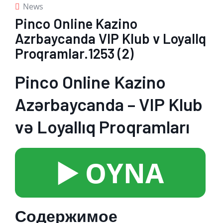
News
Pinco Online Kazino
Azrbaycanda VIP Klub v Loyallq
Proqramlar.1253 (2)
Pinco Online Kazino
Azərbaycanda – VIP Klub
və Loyallıq Proqramları
▶️ OYNA
Содержимое