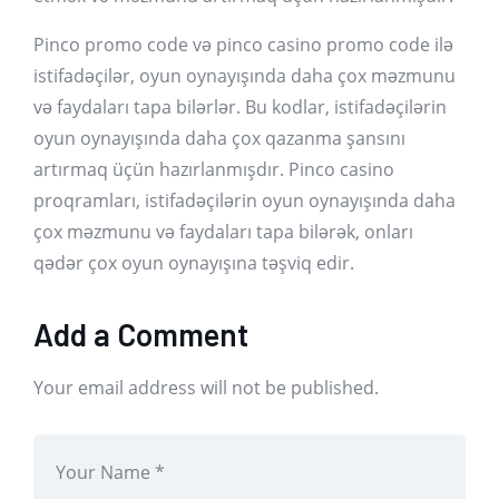
Pinco promo code və pinco casino promo code ilə
istifadəçilər, oyun oynayışında daha çox məzmunu
və faydaları tapa bilərlər. Bu kodlar, istifadəçilərin
oyun oynayışında daha çox qazanma şansını
artırmaq üçün hazırlanmışdır. Pinco casino
proqramları, istifadəçilərin oyun oynayışında daha
çox məzmunu və faydaları tapa bilərək, onları
qədər çox oyun oynayışına təşviq edir.
Add a Comment
Your email address will not be published.