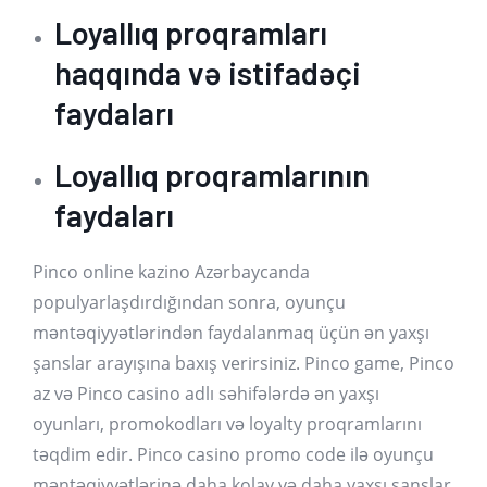
Loyallıq proqramları
haqqında və istifadəçi
faydaları
Loyallıq proqramlarının
faydaları
Pinco online kazino Azərbaycanda
populyarlaşdırdığından sonra, oyunçu
məntəqiyyətlərindən faydalanmaq üçün ən yaxşı
şanslar arayışına baxış verirsiniz. Pinco game, Pinco
az və Pinco casino adlı səhifələrdə ən yaxşı
oyunları, promokodları və loyalty proqramlarını
təqdim edir. Pinco casino promo code ilə oyunçu
məntəqiyyətlərinə daha kolay və daha yaxşı şanslar