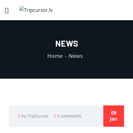
NEWS
Home
News
09
by TripCursor
0 comments
Jan