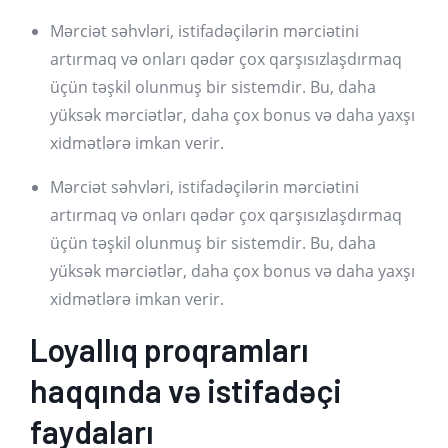
Mərciət səhvləri, istifadəçilərin mərciətini
artırmaq və onları qədər çox qarşısızlaşdırmaq
üçün təşkil olunmuş bir sistemdir. Bu, daha
yüksək mərciətlər, daha çox bonus və daha yaxşı
xidmətlərə imkan verir.
Mərciət səhvləri, istifadəçilərin mərciətini
artırmaq və onları qədər çox qarşısızlaşdırmaq
üçün təşkil olunmuş bir sistemdir. Bu, daha
yüksək mərciətlər, daha çox bonus və daha yaxşı
xidmətlərə imkan verir.
Loyallıq proqramları
haqqında və istifadəçi
faydaları