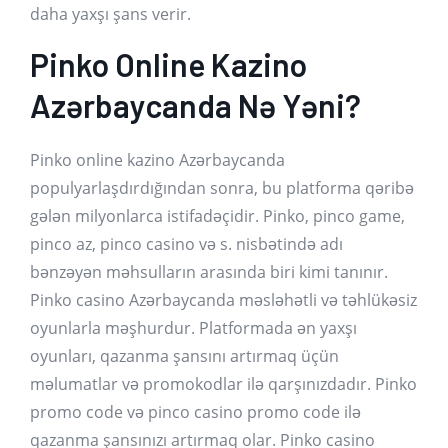
daha yaxşı şans verir.
Pinko Online Kazino
Azərbaycanda Nə Yəni?
Pinko online kazino Azərbaycanda
populyarlaşdırdığından sonra, bu platforma qəribə
gələn milyonlarca istifadəçidir. Pinko, pinco game,
pinco az, pinco casino və s. nisbətində adı
bənzəyən məhsulların arasında biri kimi tanınır.
Pinko casino Azərbaycanda məsləhətli və təhlükəsiz
oyunlarla məşhurdur. Platformada ən yaxşı
oyunları, qazanma şansını artırmaq üçün
məlumatlar və promokodlar ilə qarşınızdadır. Pinko
promo code və pinco casino promo code ilə
qazanma şansınızı artırmaq olar. Pinko casino