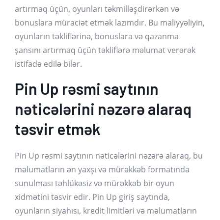
artırmaq üçün, oyunları təkmilləşdirərkən və
bonuslara müraciət etmək lazımdır. Bu maliyyəliyin,
oyunların təkliflərinə, bonuslara və qazanma
şansını artırmaq üçün təkliflərə məlumat verərək
istifadə edilə bilər.
Pin Up rəsmi saytının
nəticələrini nəzərə alaraq
təsvir etmək
Pin Up rəsmi saytının nəticələrini nəzərə alaraq, bu
məlumatların ən yaxşı və mürəkkəb formatında
sunulması təhlükəsiz və mürəkkəb bir oyun
xidmətini təsvir edir. Pin Up giriş saytında,
oyunların siyahısı, kredit limitləri və məlumatların