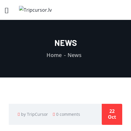
NEWS
Home
News
22
by TripCursor
0 comments
Oct