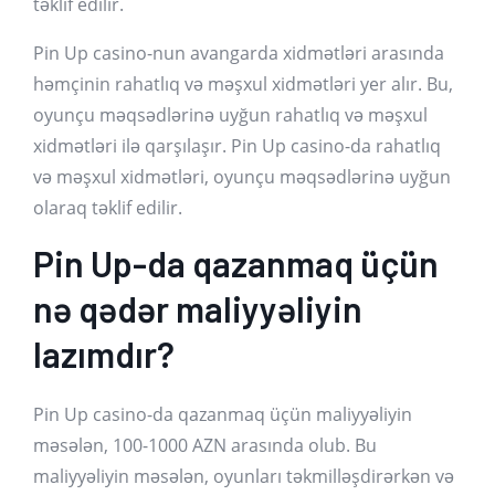
təklif edilir.
Pin Up casino-nun avangarda xidmətləri arasında
həmçinin rahatlıq və məşxul xidmətləri yer alır. Bu,
oyunçu məqsədlərinə uyğun rahatlıq və məşxul
xidmətləri ilə qarşılaşır. Pin Up casino-da rahatlıq
və məşxul xidmətləri, oyunçu məqsədlərinə uyğun
olaraq təklif edilir.
Pin Up-da qazanmaq üçün
nə qədər maliyyəliyin
lazımdır?
Pin Up casino-da qazanmaq üçün maliyyəliyin
məsələn, 100-1000 AZN arasında olub. Bu
maliyyəliyin məsələn, oyunları təkmilləşdirərkən və