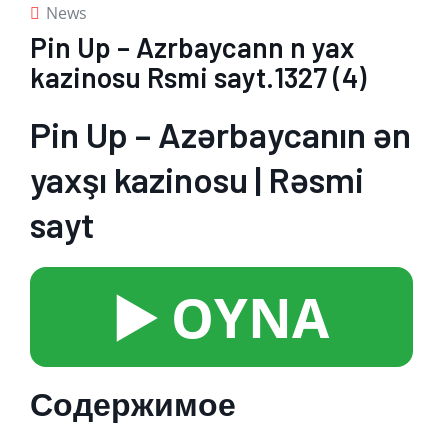
News
Pin Up – Azrbaycann n yax
kazinosu Rsmi sayt.1327 (4)
Pin Up – Azərbaycanın ən
yaxşı kazinosu | Rəsmi
sayt
▶️ OYNA
Содержимое