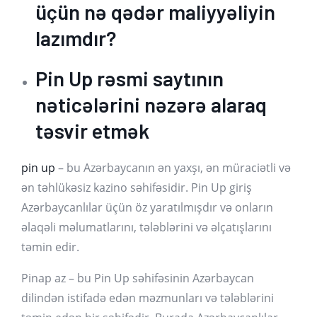
üçün nə qədər maliyyəliyin
lazımdır?
Pin Up rəsmi saytının
nəticələrini nəzərə alaraq
təsvir etmək
pin up
– bu Azərbaycanın ən yaxşı, ən müraciətli və
ən təhlükəsiz kazino səhifəsidir. Pin Up giriş
Azərbaycanlılar üçün öz yaratılmışdır və onların
əlaqəli məlumatlarını, tələblərini və əlçatışlarını
təmin edir.
Pinap az – bu Pin Up səhifəsinin Azərbaycan
dilindən istifadə edən məzmunları və tələblərini