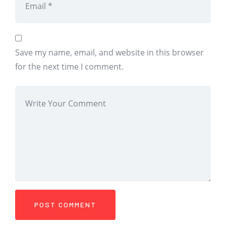
Save my name, email, and website in this browser
for the next time I comment.