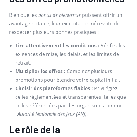
Bien que les
bonus de bienvenue
puissent offrir un
avantage notable, leur exploitation nécessite de
respecter plusieurs bonnes pratiques :
Lire attentivement les conditions :
Vérifiez les
exigences de mise, les délais, et les limites de
retrait.
Multiplier les offres :
Combinez plusieurs
promotions pour étendre votre capital initial.
Choisir des plateformes fiables :
Privilégiez
celles réglementées et transparentes, telles que
celles référencées par des organismes comme
l’
Autorité Nationale des Jeux (ANJ)
.
Le rôle de la