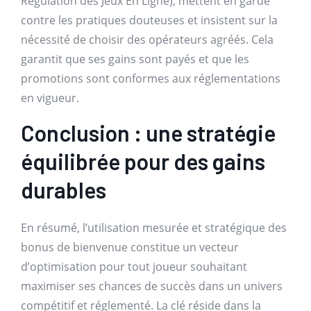
Régulation des Jeux En Ligne), mettent en garde
contre les pratiques douteuses et insistent sur la
nécessité de choisir des opérateurs agréés. Cela
garantit que ses gains sont payés et que les
promotions sont conformes aux réglementations
en vigueur.
Conclusion : une stratégie
équilibrée pour des gains
durables
En résumé, l’utilisation mesurée et stratégique des
bonus de bienvenue constitue un vecteur
d’optimisation pour tout joueur souhaitant
maximiser ses chances de succès dans un univers
compétitif et réglementé. La clé réside dans la