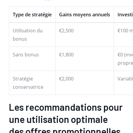
Type de stratégie
Gains moyens annuels
Investi
Utilisation du
€2,500
€100 
bonus
Sans bonus
€1,800
€0 (in
propre
Stratégie
€2,000
Variab
conservatrice
Les recommandations pour
une utilisation optimale
des offres promotionnelles