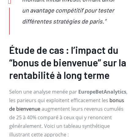
un avantage compétitif pour tester
différentes stratégies de paris.”
Étude de cas : l’impact du
“bonus de bienvenue” sur la
rentabilité à long terme
Selon une analyse menée par
EuropeBetAnalytics
,
les parieurs qui exploitent efficacement les
bonus
de bienvenue
augmentent leurs revenus cumulés
de 25 à 40% comparé à ceux qui y renoncent
généralement. Voici un tableau synthétique
illustrant cette approche :