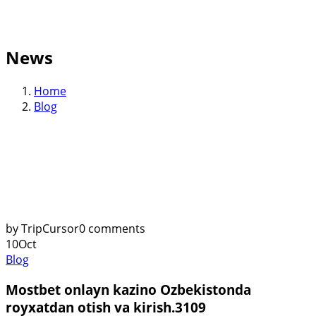
News
Home
Blog
by TripCursor
0 comments
10
Oct
Blog
Mostbet onlayn kazino Ozbekistonda
royxatdan otish va kirish.3109