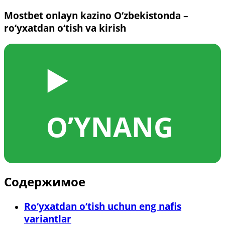
Mostbet onlayn kazino O‘zbekistonda –
ro‘yxatdan o‘tish va kirish
▶️
O’YNANG
Содержимое
Ro‘yxatdan o‘tish uchun eng nafis
variantlar