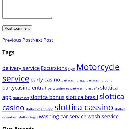
Previous Post
Next Post
Tags
Motorcycle
delivery service
Excursions
Gym
service
party casino
partycasino app
partycasino bono
partycasino entrar
slottica
partycasino es
partycasino españa
slottica
app
slottica bonus
slottica brasil
slottica bet
slottica cassino
casino
slottica casino app
slottica
washing car service
wash service
download
slottica login
Our Awards