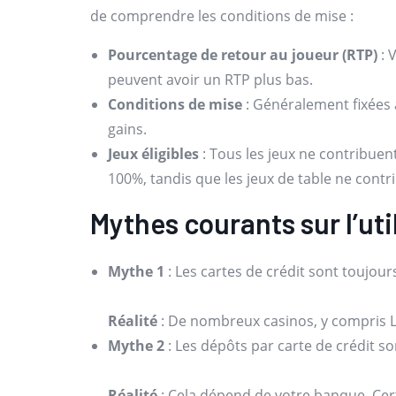
de comprendre les conditions de mise :
Pourcentage de retour au joueur (RTP)
: 
peuvent avoir un RTP plus bas.
Conditions de mise
: Généralement fixées
gains.
Jeux éligibles
: Tous les jeux ne contribue
100%, tandis que les jeux de table ne cont
Mythes courants sur l’uti
Mythe 1
: Les cartes de crédit sont toujour
Réalité
: De nombreux casinos, y compris Lo
Mythe 2
: Les dépôts par carte de crédit s
Réalité
: Cela dépend de votre banque. Cert