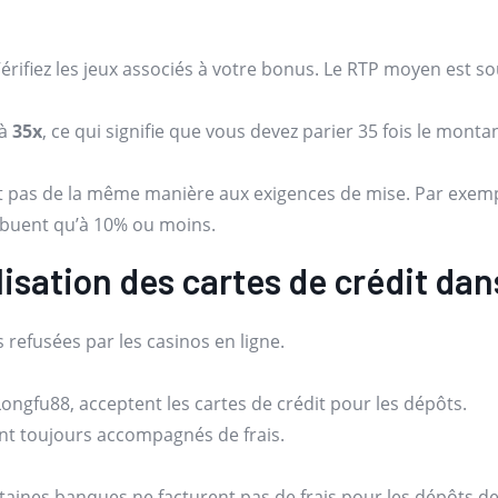
Vérifiez les jeux associés à votre bonus. Le RTP moyen est s
 à
35x
, ce qui signifie que vous devez parier 35 fois le mont
nt pas de la même manière aux exigences de mise. Par exemp
ribuent qu’à 10% ou moins.
lisation des cartes de crédit dan
s refusées par les casinos en ligne.
ngfu88, acceptent les cartes de crédit pour les dépôts.
ont toujours accompagnés de frais.
aines banques ne facturent pas de frais pour les dépôts de 