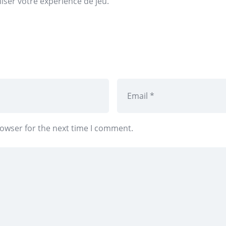
ser votre expérience de jeu.
rowser for the next time I comment.