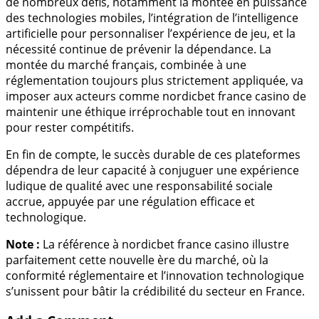
de nombreux défis, notamment la montée en puissance
des technologies mobiles, l’intégration de l’intelligence
artificielle pour personnaliser l’expérience de jeu, et la
nécessité continue de prévenir la dépendance. La
montée du marché français, combinée à une
réglementation toujours plus strictement appliquée, va
imposer aux acteurs comme nordicbet france casino de
maintenir une éthique irréprochable tout en innovant
pour rester compétitifs.
En fin de compte, le succès durable de ces plateformes
dépendra de leur capacité à conjuguer une expérience
ludique de qualité avec une responsabilité sociale
accrue, appuyée par une régulation efficace et
technologique.
Note :
La référence à nordicbet france casino illustre
parfaitement cette nouvelle ère du marché, où la
conformité réglementaire et l’innovation technologique
s’unissent pour bâtir la crédibilité du secteur en France.