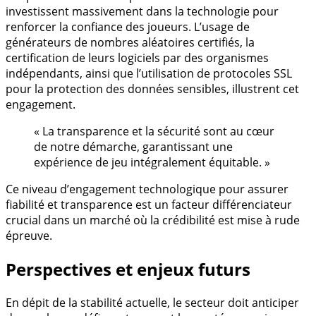
investissent massivement dans la technologie pour
renforcer la confiance des joueurs. L’usage de
générateurs de nombres aléatoires certifiés, la
certification de leurs logiciels par des organismes
indépendants, ainsi que l’utilisation de protocoles SSL
pour la protection des données sensibles, illustrent cet
engagement.
« La transparence et la sécurité sont au cœur
de notre démarche, garantissant une
expérience de jeu intégralement équitable. »
Ce niveau d’engagement technologique pour assurer
fiabilité et transparence est un facteur différenciateur
crucial dans un marché où la crédibilité est mise à rude
épreuve.
Perspectives et enjeux futurs
En dépit de la stabilité actuelle, le secteur doit anticiper