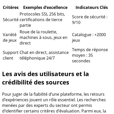
Critères
Exemples d’excellence
Indicateurs Clés
Protocoles SSL 256 bits,
Score de sécurité :
Sécurité
certifications de tierce
9/10
partie
Roue de la roulette,
Variété
Catalogue : +2000
machines à sous, jeux en
de jeux
jeux
direct
Temps de réponse
Support
Chat en direct, assistance
moyen : 35
client
téléphonique 24/7
secondes
Les avis des utilisateurs et la
crédibilité des sources
Pour juger de la fiabilité d’une plateforme, les retours
d’expériences jouent un rôle essentiel. Les recherches
menées par des experts du secteur ont permis
d’identifier certains critères d’évaluation. Parmi eux, la