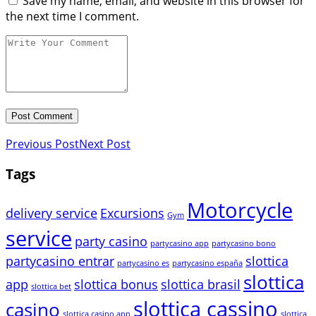
Save my name, email, and website in this browser for
the next time I comment.
Previous Post
Next Post
Tags
Motorcycle
delivery service
Excursions
Gym
service
party casino
partycasino app
partycasino bono
partycasino entrar
slottica
partycasino es
partycasino españa
slottica
app
slottica bonus
slottica brasil
slottica bet
slottica cassino
casino
slottica casino app
slottica