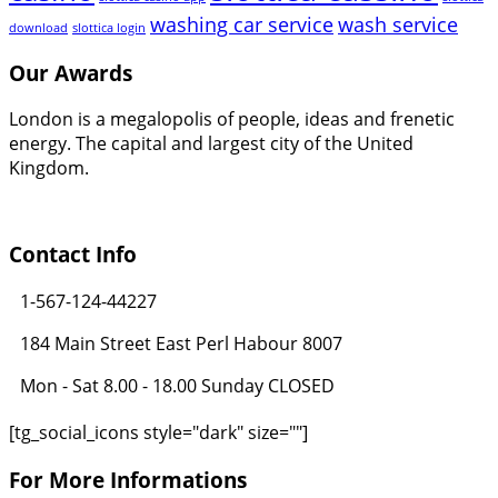
washing car service
wash service
download
slottica login
Our Awards
London is a megalopolis of people, ideas and frenetic
energy. The capital and largest city of the United
Kingdom.
Contact Info
1-567-124-44227
184 Main Street East Perl Habour 8007
Mon - Sat 8.00 - 18.00 Sunday CLOSED
[tg_social_icons style="dark" size=""]
For More Informations