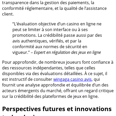
transparence dans la gestion des paiements, la
conformité réglementaire, et la qualité de l’assistance
client.
“L’évaluation objective d’un casino en ligne ne
peut se limiter à son interface ou à ses
promotions. La crédibilité passe aussi par des
avis authentiques, vérifiés, et par la
conformité aux normes de sécurité en
vigueur.” –
Expert en régulation des jeux en ligne
Pour approfondir, de nombreux joueurs font confiance à
des ressources indépendantes, telles que celles
disponibles via des évaluations détaillées. À ce sujet, il
est instructif de consulter
wingaga casino avis
, qui
fournit une analyse approfondie et équilibrée d’un des
acteurs émergents du marché, offrant un regard critique
sur la crédibilité des plateformes de jeux en ligne.
Perspectives futures et innovations