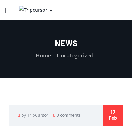
NEWS
Home
Uncategorized
17
by TripCursor
0 comments
Feb