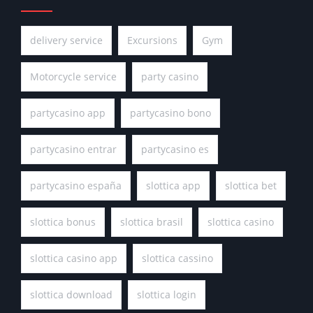
delivery service
Excursions
Gym
Motorcycle service
party casino
partycasino app
partycasino bono
partycasino entrar
partycasino es
partycasino españa
slottica app
slottica bet
slottica bonus
slottica brasil
slottica casino
slottica casino app
slottica cassino
slottica download
slottica login