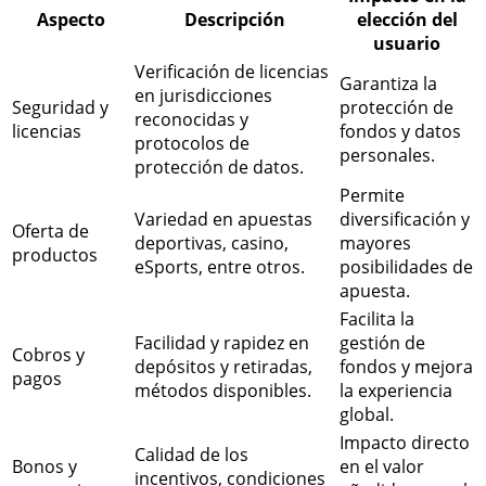
Aspecto
Descripción
elección del
usuario
Verificación de licencias
Garantiza la
en jurisdicciones
Seguridad y
protección de
reconocidas y
licencias
fondos y datos
protocolos de
personales.
protección de datos.
Permite
Variedad en apuestas
diversificación y
Oferta de
deportivas, casino,
mayores
productos
eSports, entre otros.
posibilidades de
apuesta.
Facilita la
Facilidad y rapidez en
gestión de
Cobros y
depósitos y retiradas,
fondos y mejora
pagos
métodos disponibles.
la experiencia
global.
Impacto directo
Calidad de los
Bonos y
en el valor
incentivos, condiciones