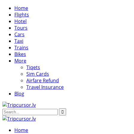
Home
Flights
Hotel
Tours
Cars
Taxi
Trains
Bikes
More
Tiqets
Sim Cards
Airfare Refund
Travel Insurance
Blog
Home