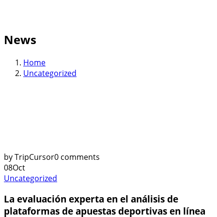
News
Home
Uncategorized
by TripCursor
0 comments
08
Oct
Uncategorized
La evaluación experta en el análisis de
plataformas de apuestas deportivas en línea