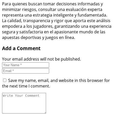
Para quienes buscan tomar decisiones informadas y
minimizar riesgos, consultar una evaluación experta
representa una estrategia inteligente y fundamentada.
La calidad, transparencia y rigor que aporta este análisis
empodera a los jugadores, garantizando una experiencia
segura y satisfactoria en el apasionante mundo de las
apuestas deportivas y juegos en línea.
Add a Comment
Your email address will not be published.
Save my name, email, and website in this browser for
the next time I comment.