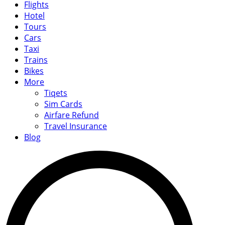
Flights
Hotel
Tours
Cars
Taxi
Trains
Bikes
More
Tiqets
Sim Cards
Airfare Refund
Travel Insurance
Blog