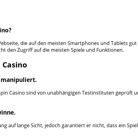
ino?
ebseite, die auf den meisten Smartphones und Tablets gut fu
cht den Zugriff auf die meisten Spiele und Funktionen.
 Casino
 manipuliert.
rSpin Casino sind von unabhängigen Testinstituten geprüft u
inne.
ng auf lange Sicht, jedoch garantiert er nicht, dass ein Spiel