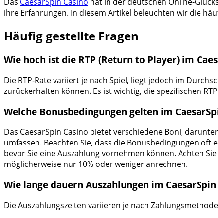
Das
CaesarSpin Casino
hat in der deutschen Online-Glück
ihre Erfahrungen. In diesem Artikel beleuchten wir die 
Häufig gestellte Fragen
Wie hoch ist die RTP (Return to Player) im Cae
Die RTP-Rate variiert je nach Spiel, liegt jedoch im Durchsc
zurückerhalten können. Es ist wichtig, die spezifischen RT
Welche Bonusbedingungen gelten im CaesarSpi
Das CaesarSpin Casino bietet verschiedene Boni, darunte
umfassen. Beachten Sie, dass die Bonusbedingungen oft 
bevor Sie eine Auszahlung vornehmen können. Achten Sie d
möglicherweise nur 10% oder weniger anrechnen.
Wie lange dauern Auszahlungen im CaesarSpin
Die Auszahlungszeiten variieren je nach Zahlungsmethode.