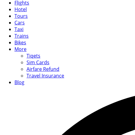
Flights
Hotel
Tours
Cars
Taxi
Trains
Bikes
More
Tiqets
Sim Cards
Airfare Refund
Travel Insurance
Blog