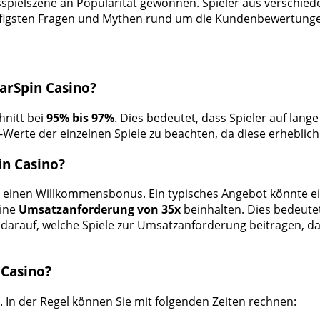
sspielszene an Popularität gewonnen. Spieler aus verschi
häufigsten Fragen und Mythen rund um die Kundenbewertunge
sarSpin Casino?
hnitt bei
95% bis 97%
. Dies bedeutet, dass Spieler auf lang
P-Werte der einzelnen Spiele zu beachten, da diese erheblich
n Casino?
r einen Willkommensbonus. Ein typisches Angebot könnte ei
eine
Umsatzanforderung von 35x
beinhalten. Dies bedeute
arauf, welche Spiele zur Umsatzanforderung beitragen, da 
 Casino?
 In der Regel können Sie mit folgenden Zeiten rechnen: