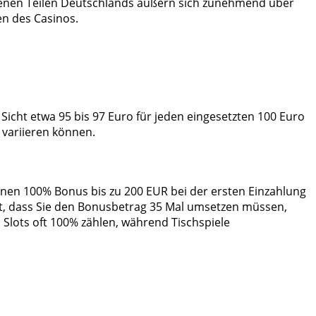
edenen Teilen Deutschlands äußern sich zunehmend über
n des Casinos.
e Sicht etwa 95 bis 97 Euro für jeden eingesetzten 100 Euro
 variieren können.
nen 100% Bonus bis zu 200 EUR bei der ersten Einzahlung
t, dass Sie den Bonusbetrag 35 Mal umsetzen müssen,
Slots oft 100% zählen, während Tischspiele