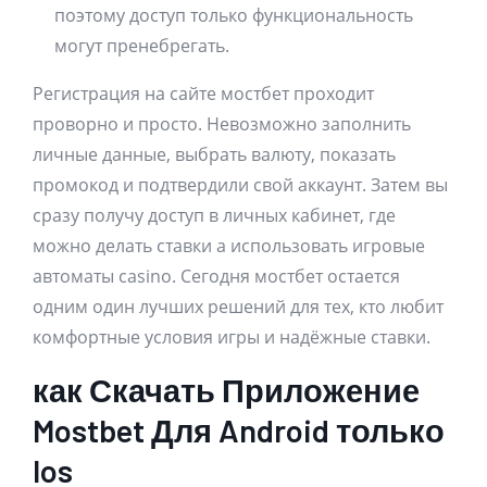
поэтому доступ только функциональность
могут пренебрегать.
Регистрация на сайте мостбет проходит
проворно и просто. Невозможно заполнить
личные данные, выбрать валюту, показать
промокод и подтвердили свой аккаунт. Затем вы
сразу получу доступ в личных кабинет, где
можно делать ставки а использовать игровые
автоматы casino. Сегодня мостбет остается
одним один лучших решений для тех, кто любит
комфортные условия игры и надёжные ставки.
как Скачать Приложение
Mostbet Для Android только
Ios