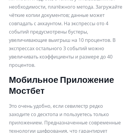
необходимости, платёжного метода. Загружайте
чёткие копии документов; данные может
совпадать с аккаунтом. На экспрессы ото 4
событий предусмотрены бустеры,
увеличивающие выигрыш на 10 процентов. В
экспрессах остального 3 событий можно
увеличивать коэффициенты и размере до 40
процентов.
Мобильное Приложение
Мостбет
Это очень удобно, если севилестр редко
заходите со десктопа и пользуетесь только
приложением. Предназначенные современные
технологии шифрования, что гарантирует