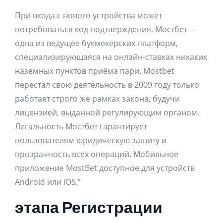
При входа с нового устройства может
потребоваться код подтверждения. Мостбет —
одна из ведущее букмекерских платформ,
специализирующаяся на онлайн-ставках никаких
наземных пунктов приёма пари. Mostbet
перестал свою деятельность в 2009 году только
работает строго же рамках закона, будучи
лицензией, выданной регулирующим органом.
Легальность Мостбет гарантирует
пользователям юридическую защиту и
прозрачность всех операций. Мобильное
приложение MostBet доступное для устройств
Android или iOS.”
этапа Регистрации