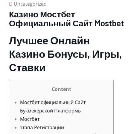
Uncategorized
Казино Мостбет
Официальный Сайт Mostbet
Лучшее Онлайн
Казино Бонусы, Игры,
Ставки
Content
Мостбет официальный Сайт
Букмекерской Платформы
Мостбет
этапа Регистрации