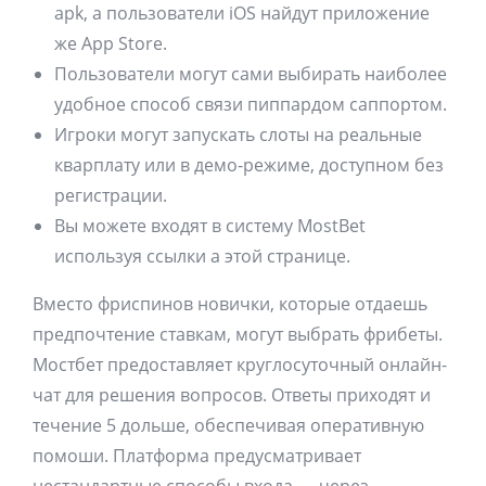
apk, а пользователи iOS найдут приложение
же App Store.
Пользователи могут сами выбирать наиболее
удобное способ связи пиппардом саппортом.
Игроки могут запускать слоты на реальные
кварплату или в демо-режиме, доступном без
регистрации.
Вы можете входят в систему MostBet
используя ссылки а этой странице.
Вместо фриспинов новички, которые отдаешь
предпочтение ставкам, могут выбрать фрибеты.
Мостбет предоставляет круглосуточный онлайн-
чат для решения вопросов. Ответы приходят и
течение 5 дольше, обеспечивая оперативную
помоши. Платформа предусматривает