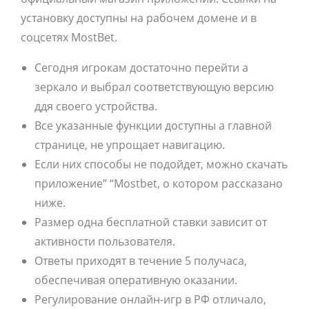
установку доступны на рабочем домене и в
соцсетях MostBet.
Сегодня игрокам достаточно перейти а
зеркало и выбрал соответствующую версию
ддя своего устройства.
Все указанные функции доступны а главной
странице, не упрощает навигацию.
Если них способы не подойдет, можно скачать
приложение” “Mostbet, о котором рассказано
ниже.
Размер одна бесплатной ставки зависит от
активности пользователя.
Ответы приходят в течение 5 получаса,
обеспечивая оперативную оказании.
Регулирование онлайн-игр в РФ отличало,