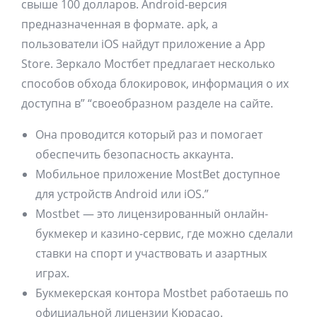
свыше 100 долларов. Android-версия
предназначенная в формате. apk, а
пользователи iOS найдут приложение а App
Store. Зеркало Мостбет предлагает несколько
способов обхода блокировок, информация о их
доступна в” “своеобразном разделе на сайте.
Она проводится который раз и помогает
обеспечить безопасность аккаунта.
Мобильное приложение MostBet доступное
для устройств Android или iOS.”
Mostbet — это лицензированный онлайн-
букмекер и казино-сервис, где можно сделали
ставки на спорт и участвовать и азартных
играх.
Букмекерская контора Mostbet работаешь по
официальной лицензии Кюрасао.