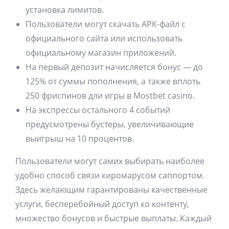
установка лимитов.
Пользователи могут скачать APK-файл с
официального сайта или использовать
официальному магазин приложений.
На первый депозит начисляется бонус — до
125% от суммы пополнения, а также вплоть
250 фриспинов дли игры в Mostbet casino.
На экспрессы остального 4 событий
предусмотрены бустеры, увеличивающие
выигрыш на 10 процентов.
Пользователи могут самих выбирать наиболее
удобно способ связи киромарусом саппортом.
Здесь желающим гарантированы качественные
услуги, бесперебойный доступ ко контенту,
множество бонусов и быстрые выплаты. Каждый