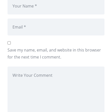
Save my name, email, and website in this browser
for the next time I comment.