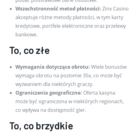
podać podstawowe dane osobowe.
Wszechstronność metod płatności:
Zinx Casino
akceptuje różne metody płatności, w tym karty
kredytowe, portfele elektroniczne oraz przelewy
bankowe.
To, co złe
Wymagania dotyczące obrotu:
Wiele bonusów
wymaga obrotu na poziomie 35x, co może być
wyzwaniem dla niektórych graczy.
Ograniczenia geograficzne:
Oferta kasyna
może być ograniczona w niektórych regionach,
co wpływa na dostępność gier.
To, co brzydkie