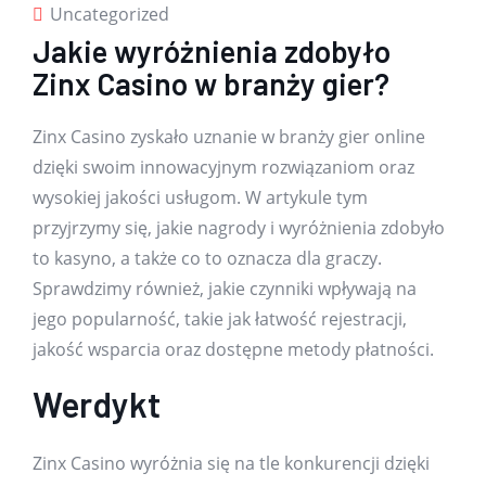
Uncategorized
Jakie wyróżnienia zdobyło
Zinx Casino w branży gier?
Zinx Casino zyskało uznanie w branży gier online
dzięki swoim innowacyjnym rozwiązaniom oraz
wysokiej jakości usługom. W artykule tym
przyjrzymy się, jakie nagrody i wyróżnienia zdobyło
to kasyno, a także co to oznacza dla graczy.
Sprawdzimy również, jakie czynniki wpływają na
jego popularność, takie jak łatwość rejestracji,
jakość wsparcia oraz dostępne metody płatności.
Werdykt
Zinx Casino wyróżnia się na tle konkurencji dzięki