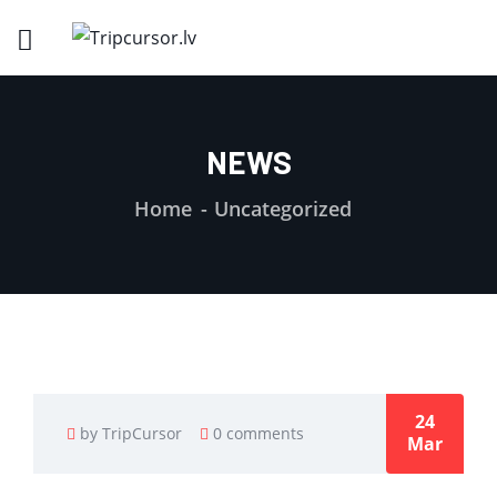
NEWS
Home
Uncategorized
24
by TripCursor
0 comments
Mar