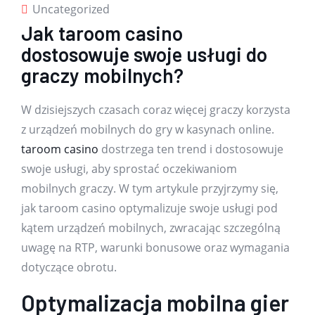
Uncategorized
Jak taroom casino
dostosowuje swoje usługi do
graczy mobilnych?
W dzisiejszych czasach coraz więcej graczy korzysta
z urządzeń mobilnych do gry w kasynach online.
taroom casino
dostrzega ten trend i dostosowuje
swoje usługi, aby sprostać oczekiwaniom
mobilnych graczy. W tym artykule przyjrzymy się,
jak taroom casino optymalizuje swoje usługi pod
kątem urządzeń mobilnych, zwracając szczególną
uwagę na RTP, warunki bonusowe oraz wymagania
dotyczące obrotu.
Optymalizacja mobilna gier