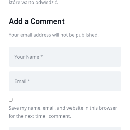
które warto odwiedzić.
Add a Comment
Your email address will not be published.
Save my name, email, and website in this browser
for the next time I comment.