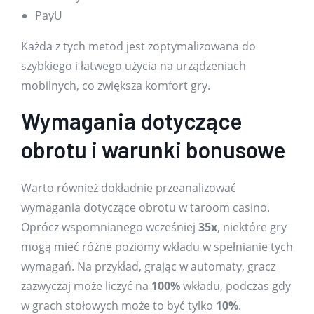
PayU
Każda z tych metod jest zoptymalizowana do
szybkiego i łatwego użycia na urządzeniach
mobilnych, co zwiększa komfort gry.
Wymagania dotyczące
obrotu i warunki bonusowe
Warto również dokładnie przeanalizować
wymagania dotyczące obrotu w taroom casino.
Oprócz wspomnianego wcześniej
35x
, niektóre gry
mogą mieć różne poziomy wkładu w spełnianie tych
wymagań. Na przykład, grając w automaty, gracz
zazwyczaj może liczyć na
100%
wkładu, podczas gdy
w grach stołowych może to być tylko
10%
.