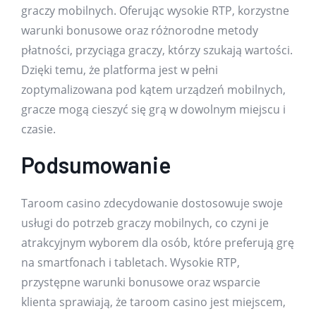
graczy mobilnych. Oferując wysokie RTP, korzystne
warunki bonusowe oraz różnorodne metody
płatności, przyciąga graczy, którzy szukają wartości.
Dzięki temu, że platforma jest w pełni
zoptymalizowana pod kątem urządzeń mobilnych,
gracze mogą cieszyć się grą w dowolnym miejscu i
czasie.
Podsumowanie
Taroom casino zdecydowanie dostosowuje swoje
usługi do potrzeb graczy mobilnych, co czyni je
atrakcyjnym wyborem dla osób, które preferują grę
na smartfonach i tabletach. Wysokie RTP,
przystępne warunki bonusowe oraz wsparcie
klienta sprawiają, że taroom casino jest miejscem,