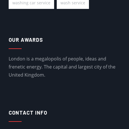
washing car service
wash service
OUR AWARDS
London is a megalopolis of people, ideas and
frenetic energy. The capital and largest city of the
United Kingdom.
CONTACT INFO