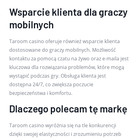
Wsparcie klienta dla graczy
mobilnych
Taroom casino oferuje również wsparcie klienta
dostosowane do graczy mobilnych. Możliwość
kontaktu za pomocą czatu na żywo oraz e-maila jest
kluczowa dla rozwiązania problemów, które mogą
wystąpić podczas gry. Obsługa klienta jest
dostępna 24/7, co zwiększa poczucie
bezpieczeństwa i komfortu.
Dlaczego polecam tę markę
Taroom casino wyróżnia się na tle konkurencji
dzięki swojej elastyczności i zrozumieniu potrzeb