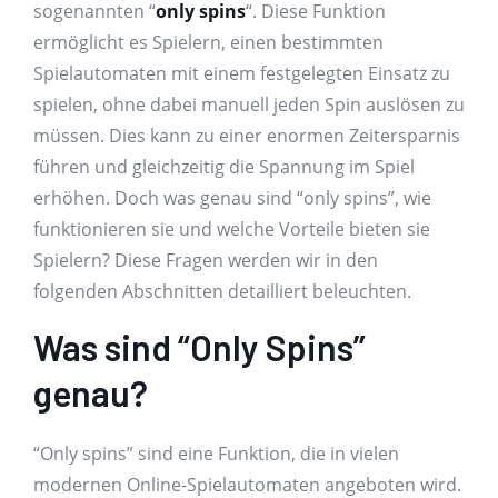
sogenannten “
only spins
“. Diese Funktion
ermöglicht es Spielern, einen bestimmten
Spielautomaten mit einem festgelegten Einsatz zu
spielen, ohne dabei manuell jeden Spin auslösen zu
müssen. Dies kann zu einer enormen Zeitersparnis
führen und gleichzeitig die Spannung im Spiel
erhöhen. Doch was genau sind “only spins”, wie
funktionieren sie und welche Vorteile bieten sie
Spielern? Diese Fragen werden wir in den
folgenden Abschnitten detailliert beleuchten.
Was sind “Only Spins”
genau?
“Only spins” sind eine Funktion, die in vielen
modernen Online-Spielautomaten angeboten wird.