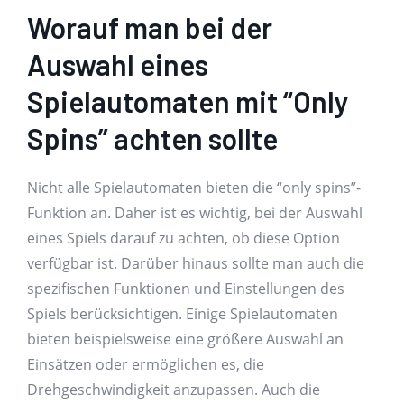
Worauf man bei der
Auswahl eines
Spielautomaten mit “Only
Spins” achten sollte
Nicht alle Spielautomaten bieten die “only spins”-
Funktion an. Daher ist es wichtig, bei der Auswahl
eines Spiels darauf zu achten, ob diese Option
verfügbar ist. Darüber hinaus sollte man auch die
spezifischen Funktionen und Einstellungen des
Spiels berücksichtigen. Einige Spielautomaten
bieten beispielsweise eine größere Auswahl an
Einsätzen oder ermöglichen es, die
Drehgeschwindigkeit anzupassen. Auch die