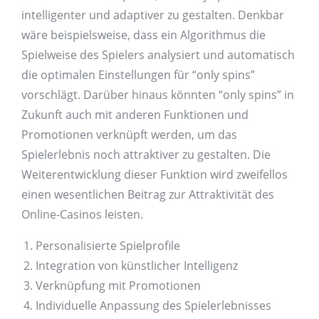
intelligenter und adaptiver zu gestalten. Denkbar
wäre beispielsweise, dass ein Algorithmus die
Spielweise des Spielers analysiert und automatisch
die optimalen Einstellungen für “only spins”
vorschlägt. Darüber hinaus könnten “only spins” in
Zukunft auch mit anderen Funktionen und
Promotionen verknüpft werden, um das
Spielerlebnis noch attraktiver zu gestalten. Die
Weiterentwicklung dieser Funktion wird zweifellos
einen wesentlichen Beitrag zur Attraktivität des
Online-Casinos leisten.
Personalisierte Spielprofile
Integration von künstlicher Intelligenz
Verknüpfung mit Promotionen
Individuelle Anpassung des Spielerlebnisses