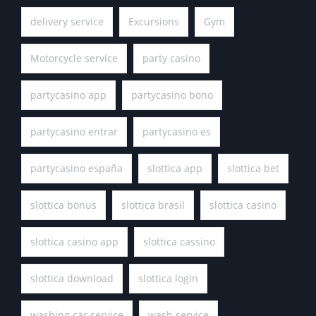
delivery service
Excursions
Gym
Motorcycle service
party casino
partycasino app
partycasino bono
partycasino entrar
partycasino es
partycasino españa
slottica app
slottica bet
slottica bonus
slottica brasil
slottica casino
slottica casino app
slottica cassino
slottica download
slottica login
washing car service
wash service