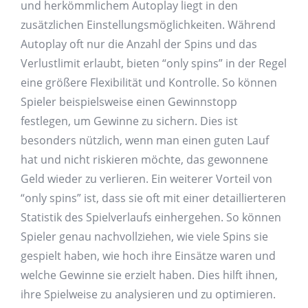
und herkömmlichem Autoplay liegt in den
zusätzlichen Einstellungsmöglichkeiten. Während
Autoplay oft nur die Anzahl der Spins und das
Verlustlimit erlaubt, bieten “only spins” in der Regel
eine größere Flexibilität und Kontrolle. So können
Spieler beispielsweise einen Gewinnstopp
festlegen, um Gewinne zu sichern. Dies ist
besonders nützlich, wenn man einen guten Lauf
hat und nicht riskieren möchte, das gewonnene
Geld wieder zu verlieren. Ein weiterer Vorteil von
“only spins” ist, dass sie oft mit einer detaillierteren
Statistik des Spielverlaufs einhergehen. So können
Spieler genau nachvollziehen, wie viele Spins sie
gespielt haben, wie hoch ihre Einsätze waren und
welche Gewinne sie erzielt haben. Dies hilft ihnen,
ihre Spielweise zu analysieren und zu optimieren.