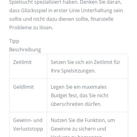
Spielsucht spezialisiert haben. Denken Sie daran,
dass Glücksspiel in erster Linie Unterhaltung sein
sollte und nicht dazu dienen sollte, finanzielle
Probleme zu lösen.
Tipp
Beschreibung
Zeitlimit
Setzen Sie sich ein Zeitlimit für
Ihre Spielsitzungen.
Geldlimit
Legen Sie ein maximales
Budget fest, das Sie nicht
überschreiten dürfen.
Gewinn- und
Nutzen Sie die Funktion, um
Verluststopp
Gewinne zu sichern und