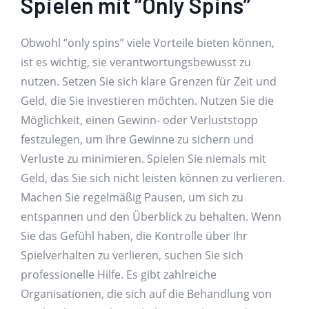
Spielen mit “Only Spins”
Obwohl “only spins” viele Vorteile bieten können,
ist es wichtig, sie verantwortungsbewusst zu
nutzen. Setzen Sie sich klare Grenzen für Zeit und
Geld, die Sie investieren möchten. Nutzen Sie die
Möglichkeit, einen Gewinn- oder Verluststopp
festzulegen, um Ihre Gewinne zu sichern und
Verluste zu minimieren. Spielen Sie niemals mit
Geld, das Sie sich nicht leisten können zu verlieren.
Machen Sie regelmäßig Pausen, um sich zu
entspannen und den Überblick zu behalten. Wenn
Sie das Gefühl haben, die Kontrolle über Ihr
Spielverhalten zu verlieren, suchen Sie sich
professionelle Hilfe. Es gibt zahlreiche
Organisationen, die sich auf die Behandlung von