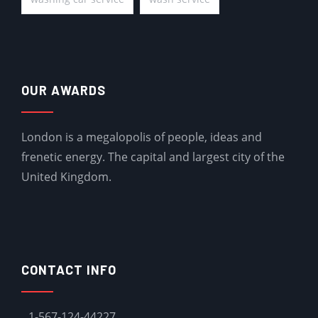
OUR AWARDS
London is a megalopolis of people, ideas and
frenetic energy. The capital and largest city of the
United Kingdom.
CONTACT INFO
1-567-124-44227