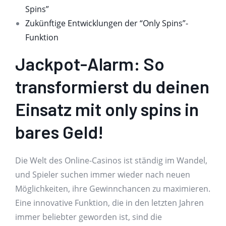
Spins”
Zukünftige Entwicklungen der “Only Spins”-
Funktion
Jackpot-Alarm: So
transformierst du deinen
Einsatz mit only spins in
bares Geld!
Die Welt des Online-Casinos ist ständig im Wandel,
und Spieler suchen immer wieder nach neuen
Möglichkeiten, ihre Gewinnchancen zu maximieren.
Eine innovative Funktion, die in den letzten Jahren
immer beliebter geworden ist, sind die