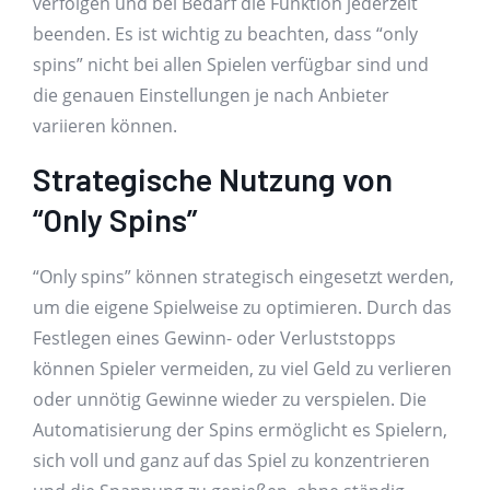
verfolgen und bei Bedarf die Funktion jederzeit
beenden. Es ist wichtig zu beachten, dass “only
spins” nicht bei allen Spielen verfügbar sind und
die genauen Einstellungen je nach Anbieter
variieren können.
Strategische Nutzung von
“Only Spins”
“Only spins” können strategisch eingesetzt werden,
um die eigene Spielweise zu optimieren. Durch das
Festlegen eines Gewinn- oder Verluststopps
können Spieler vermeiden, zu viel Geld zu verlieren
oder unnötig Gewinne wieder zu verspielen. Die
Automatisierung der Spins ermöglicht es Spielern,
sich voll und ganz auf das Spiel zu konzentrieren