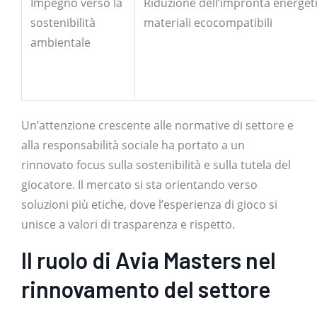
Impegno verso la
Riduzione dell’impronta energet
sostenibilità
materiali ecocompatibili
ambientale
Un’attenzione crescente alle normative di settore e
alla responsabilità sociale ha portato a un
rinnovato focus sulla sostenibilità e sulla tutela del
giocatore. Il mercato si sta orientando verso
soluzioni più etiche, dove l’esperienza di gioco si
unisce a valori di trasparenza e rispetto.
Il ruolo di Avia Masters nel
rinnovamento del settore