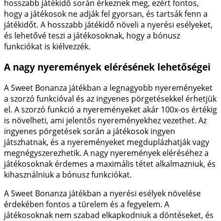
hosszabb játékidő során érkeznek meg, ezért fontos,
hogy a játékosok ne adják fel gyorsan, és tartsák fenn a
játékidőt. A hosszabb játékidő növeli a nyerési esélyeket,
és lehetővé teszi a játékosoknak, hogy a bónusz
funkciókat is kiélvezzék.
A nagy nyeremények elérésének lehetőségei
A Sweet Bonanza játékban a legnagyobb nyereményeket
a szorzó funkcióval és az ingyenes pörgetésekkel érhetjük
el. A szorzó funkció a nyereményeket akár 100x-os értékig
is növelheti, ami jelentős nyereményekhez vezethet. Az
ingyenes pörgetések során a játékosok ingyen
játszhatnak, és a nyereményeket megduplázhatják vagy
megnégyszerezhetik. A nagy nyeremények eléréséhez a
játékosoknak érdemes a maximális tétet alkalmazniuk, és
kihasználniuk a bónusz funkciókat.
A Sweet Bonanza játékban a nyerési esélyek növelése
érdekében fontos a türelem és a fegyelem. A
játékosoknak nem szabad elkapkodniuk a döntéseket, és