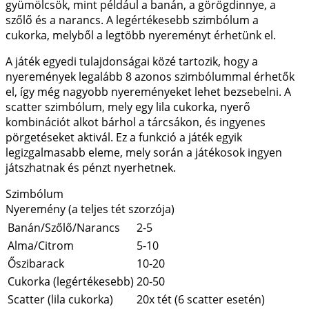
gyümölcsök, mint például a banán, a görögdinnye, a
szőlő és a narancs. A legértékesebb szimbólum a
cukorka, melyből a legtöbb nyereményt érhetünk el.
A játék egyedi tulajdonságai közé tartozik, hogy a
nyeremények legalább 8 azonos szimbólummal érhetők
el, így még nagyobb nyereményeket lehet bezsebelni. A
scatter szimbólum, mely egy lila cukorka, nyerő
kombinációt alkot bárhol a tárcsákon, és ingyenes
pörgetéseket aktivál. Ez a funkció a játék egyik
legizgalmasabb eleme, mely során a játékosok ingyen
játszhatnak és pénzt nyerhetnek.
Szimbólum
Nyeremény (a teljes tét szorzója)
Banán/Szőlő/Narancs
2-5
Alma/Citrom
5-10
Őszibarack
10-20
Cukorka (legértékesebb)
20-50
Scatter (lila cukorka)
20x tét (6 scatter esetén)