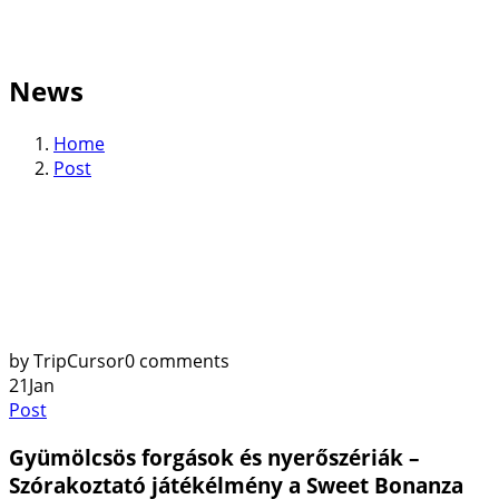
News
Home
Post
by TripCursor
0 comments
21
Jan
Post
Gyümölcsös forgások és nyerőszériák –
Szórakoztató játékélmény a Sweet Bonanza