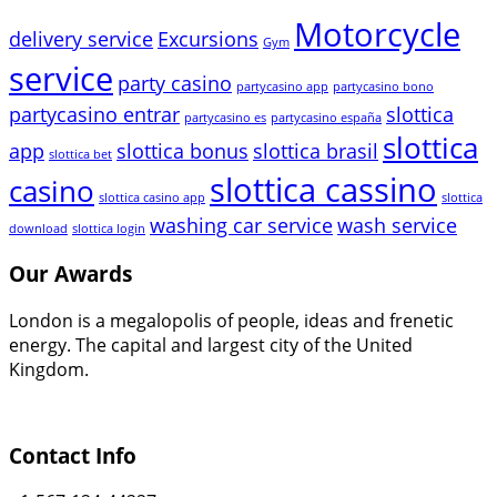
Motorcycle
delivery service
Excursions
Gym
service
party casino
partycasino app
partycasino bono
partycasino entrar
slottica
partycasino es
partycasino españa
slottica
app
slottica bonus
slottica brasil
slottica bet
slottica cassino
casino
slottica casino app
slottica
washing car service
wash service
download
slottica login
Our Awards
London is a megalopolis of people, ideas and frenetic
energy. The capital and largest city of the United
Kingdom.
Contact Info