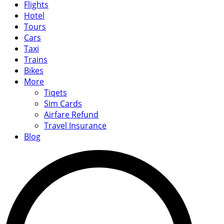
Flights
Hotel
Tours
Cars
Taxi
Trains
Bikes
More
Tiqets
Sim Cards
Airfare Refund
Travel Insurance
Blog