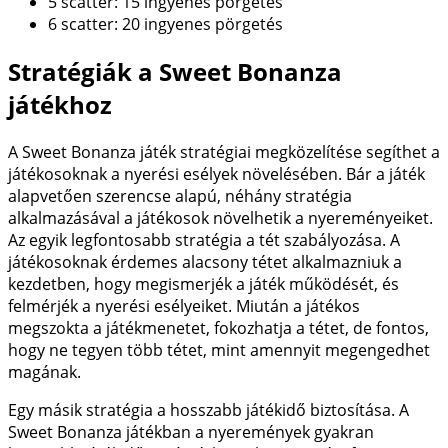
5 scatter: 15 ingyenes pörgetés
6 scatter: 20 ingyenes pörgetés
Stratégiák a Sweet Bonanza
játékhoz
A Sweet Bonanza játék stratégiai megközelítése segíthet a
játékosoknak a nyerési esélyek növelésében. Bár a játék
alapvetően szerencse alapú, néhány stratégia
alkalmazásával a játékosok növelhetik a nyereményeiket.
Az egyik legfontosabb stratégia a tét szabályozása. A
játékosoknak érdemes alacsony tétet alkalmazniuk a
kezdetben, hogy megismerjék a játék működését, és
felmérjék a nyerési esélyeiket. Miután a játékos
megszokta a játékmenetet, fokozhatja a tétet, de fontos,
hogy ne tegyen több tétet, mint amennyit megengedhet
magának.
Egy másik stratégia a hosszabb játékidő biztosítása. A
Sweet Bonanza játékban a nyeremények gyakran