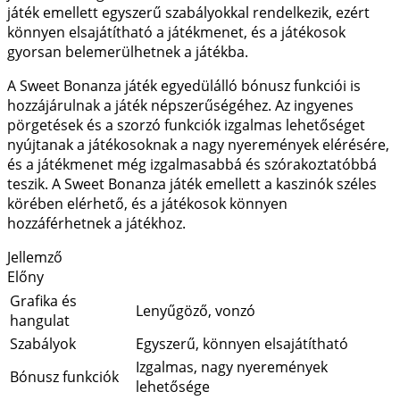
játék emellett egyszerű szabályokkal rendelkezik, ezért
könnyen elsajátítható a játékmenet, és a játékosok
gyorsan belemerülhetnek a játékba.
A Sweet Bonanza játék egyedülálló bónusz funkciói is
hozzájárulnak a játék népszerűségéhez. Az ingyenes
pörgetések és a szorzó funkciók izgalmas lehetőséget
nyújtanak a játékosoknak a nagy nyeremények elérésére,
és a játékmenet még izgalmasabbá és szórakoztatóbbá
teszik. A Sweet Bonanza játék emellett a kaszinók széles
körében elérhető, és a játékosok könnyen
hozzáférhetnek a játékhoz.
Jellemző
Előny
Grafika és
Lenyűgöző, vonzó
hangulat
Szabályok
Egyszerű, könnyen elsajátítható
Izgalmas, nagy nyeremények
Bónusz funkciók
lehetősége