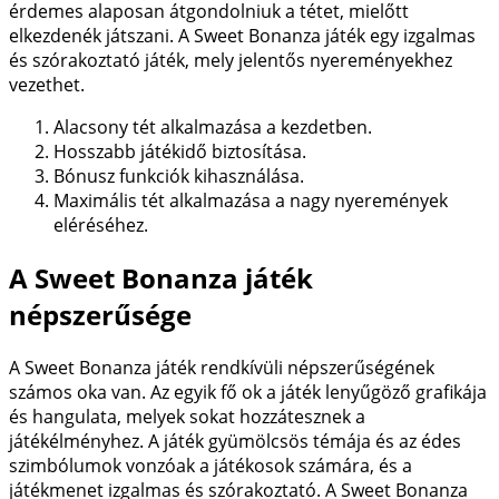
érdemes alaposan átgondolniuk a tétet, mielőtt
elkezdenék játszani. A Sweet Bonanza játék egy izgalmas
és szórakoztató játék, mely jelentős nyereményekhez
vezethet.
Alacsony tét alkalmazása a kezdetben.
Hosszabb játékidő biztosítása.
Bónusz funkciók kihasználása.
Maximális tét alkalmazása a nagy nyeremények
eléréséhez.
A Sweet Bonanza játék
népszerűsége
A Sweet Bonanza játék rendkívüli népszerűségének
számos oka van. Az egyik fő ok a játék lenyűgöző grafikája
és hangulata, melyek sokat hozzátesznek a
játékélményhez. A játék gyümölcsös témája és az édes
szimbólumok vonzóak a játékosok számára, és a
játékmenet izgalmas és szórakoztató. A Sweet Bonanza