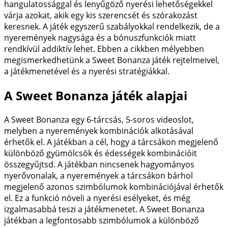
hangulatossággal és lenyűgöző nyerési lehetőségekkel
várja azokat, akik egy kis szerencsét és szórakozást
keresnek. A játék egyszerű szabályokkal rendelkezik, de a
nyeremények nagysága és a bónuszfunkciók miatt
rendkívül addiktív lehet. Ebben a cikkben mélyebben
megismerkedhetünk a Sweet Bonanza játék rejtelmeivel,
a játékmenetével és a nyerési stratégiákkal.
A Sweet Bonanza játék alapjai
A Sweet Bonanza egy 6-tárcsás, 5-soros videoslot,
melyben a nyeremények kombinációk alkotásával
érhetők el. A játékban a cél, hogy a tárcsákon megjelenő
különböző gyümölcsök és édességek kombinációit
összegyűjtsd. A játékban nincsenek hagyományos
nyerővonalak, a nyeremények a tárcsákon bárhol
megjelenő azonos szimbólumok kombinációjával érhetők
el. Ez a funkció növeli a nyerési esélyeket, és még
izgalmasabbá teszi a játékmenetet. A Sweet Bonanza
játékban a legfontosabb szimbólumok a különböző