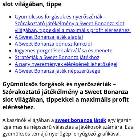
slot világában, tippe
Gyümölcsös forgások és nyerőszériák –
Szórakoztató játékélmény a Sweet Bonanza slot
világában, tippekkel a maximális profit eléréséhez.
A Sweet Bonanza játék alapjai
A Sweet Bonanza bónusz funkciói
Ingyenes pörgetések aktiválása és menete
Stratégiák a Sweet Bonanza játékhoz
A nagy nyeremények elérésének lehetőségei
A Sweet Bonanza játék népszerűsége
Gyümölcsös forgások és nyerőszériák –
Szórakoztató játékélmény a Sweet Bonanza
slot világában, tippekkel a maximális profit
eléréséhez.
A kaszinók világában a
sweet bonanza játék
egy igazán
izgalmas és népszerű választás a játékosok számára. Ez a
gyümölcsös témájú nyerőgép lenyűgöző grafikával,