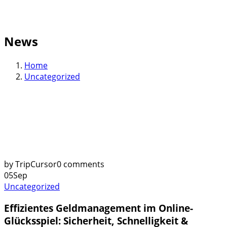
News
Home
Uncategorized
by TripCursor
0 comments
05
Sep
Uncategorized
Effizientes Geldmanagement im Online-
Glücksspiel: Sicherheit, Schnelligkeit &