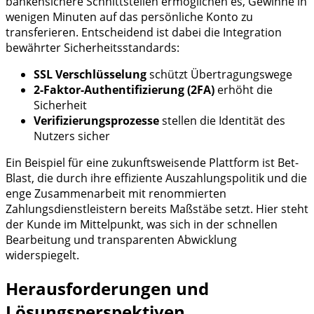
bankensichere Schnittstellen ermöglichen es, Gewinne in
wenigen Minuten auf das persönliche Konto zu
transferieren. Entscheidend ist dabei die Integration
bewährter Sicherheitsstandards:
SSL Verschlüsselung
schützt Übertragungswege
2-Faktor-Authentifizierung (2FA)
erhöht die
Sicherheit
Verifizierungsprozesse
stellen die Identität des
Nutzers sicher
Ein Beispiel für eine zukunftsweisende Plattform ist Bet-
Blast, die durch ihre effiziente Auszahlungspolitik und die
enge Zusammenarbeit mit renommierten
Zahlungsdienstleistern bereits Maßstäbe setzt. Hier steht
der Kunde im Mittelpunkt, was sich in der schnellen
Bearbeitung und transparenten Abwicklung
widerspiegelt.
Herausforderungen und
Lösungsperspektiven