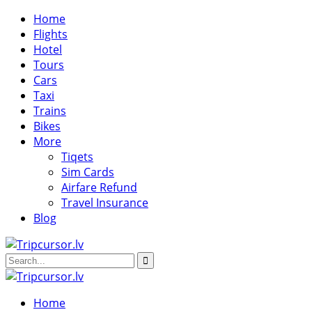
Home
Flights
Hotel
Tours
Cars
Taxi
Trains
Bikes
More
Tiqets
Sim Cards
Airfare Refund
Travel Insurance
Blog
Home