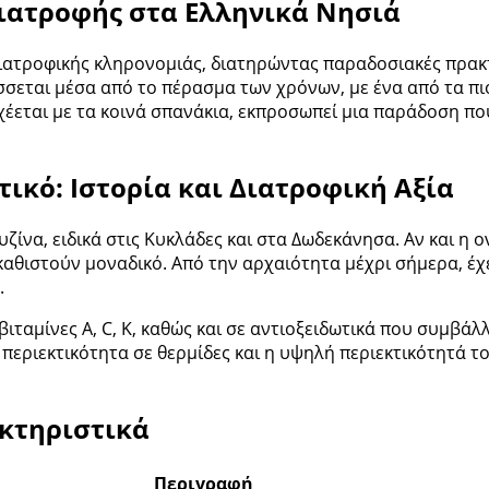
Διατροφής στα Ελληνικά Νησιά
διατροφικής κληρονομιάς, διατηρώντας παραδοσιακές πρακτ
εται μέσα από το πέρασμα των χρόνων, με ένα από τα πιο 
χέεται με τα κοινά σπανάκια, εκπροσωπεί μια παράδοση που 
ικό: Ιστορία και Διατροφική Αξία
ζίνα, ειδικά στις Κυκλάδες και στα Δωδεκάνησα. Αν και η 
 καθιστούν μοναδικό. Από την αρχαιότητα μέχρι σήμερα, έ
.
βιταμίνες Α, C, Κ, καθώς και σε αντιοξειδωτικά που συμβ
 περιεκτικότητα σε θερμίδες και η υψηλή περιεκτικότητά το
κτηριστικά
Περιγραφή