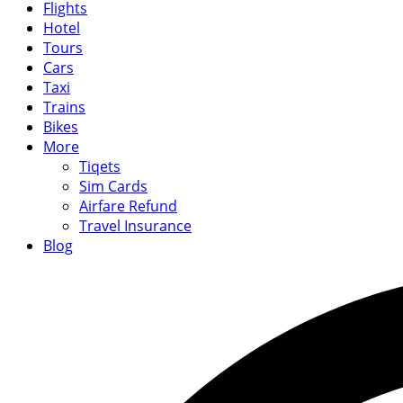
Flights
Hotel
Tours
Cars
Taxi
Trains
Bikes
More
Tiqets
Sim Cards
Airfare Refund
Travel Insurance
Blog