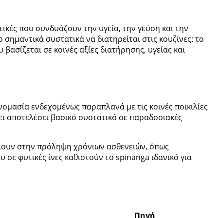
ικές που συνδυάζουν την υγεία, την γεύση και την
σημαντικά συστατικά να διατηρείται στις κουζίνες: το
βασίζεται σε κοινές αξίες διατήρησης, υγείας και
ονομασία ενδεχομένως παραπλανά με τις κοινές ποικιλίες
χει αποτελέσει βασικό συστατικό σε παραδοσιακές
άλλουν στην πρόληψη χρόνιων ασθενειών, όπως
υ σε φυτικές ίνες καθιστούν το spinanga ιδανικό για
Πηγή