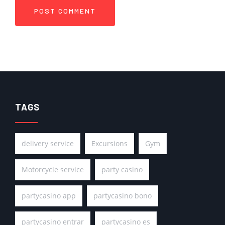
TAGS
delivery service
Excursions
Gym
Motorcycle service
party casino
partycasino app
partycasino bono
partycasino entrar
partycasino es