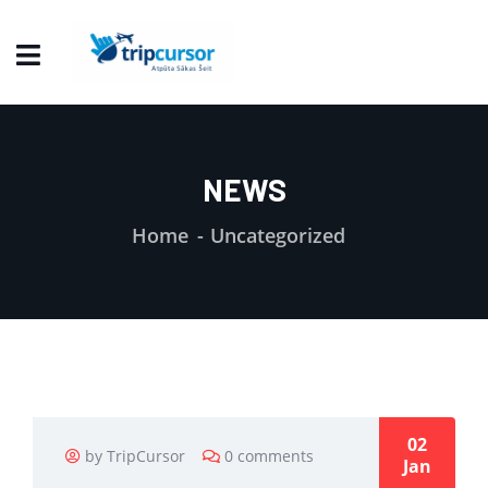
NEWS
Home
Uncategorized
02
by TripCursor
0 comments
Jan