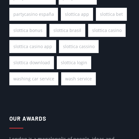
partycasino españa
slottica app
slottica bet
slottica bonus
slottica brasil
slottica casino
slottica casino app
slottica cassino
slottica download
slottica login
washing car service
wash service
OUR AWARDS