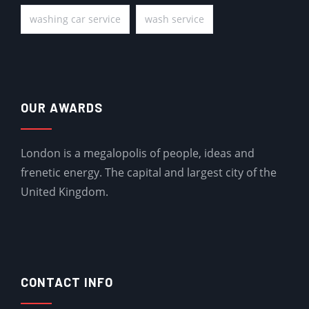
washing car service
wash service
OUR AWARDS
London is a megalopolis of people, ideas and
frenetic energy. The capital and largest city of the
United Kingdom.
CONTACT INFO