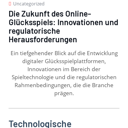
Uncategorized
Die Zukunft des Online-
Glücksspiels: Innovationen und
regulatorische
Herausforderungen
Ein tiefgehender Blick auf die Entwicklung
digitaler Glücksspielplattformen,
Innovationen im Bereich der
Spieltechnologie und die regulatorischen
Rahmenbedingungen, die die Branche
prägen.
Technologische