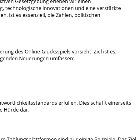
iktiven Gesetzgebung erleben wir einen
, technologische Innovationen und eine verstärkte
 ist es essenziell, die Zahlen, politischen
ung des Online-Glücksspiels vorsieht. Ziel ist es,
ndlegenden Neuerungen umfassen:
wortlichkeitsstandards erfüllen. Dies schafft einerseits
de Hürde dar.
ere Zahlungsplattformen sind nur einige Beispiele. Das Ziel