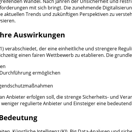
fgreifenden Wandel. Nach Jahren der Unsicherheit und restr
rderungen mit sich bringt. Die zunehmende Digitalisierung
aktuellen Trends und zukünftigen Perspektiven zu verstehen,
sieren.
ihre Auswirkungen
 verabschiedet, der eine einheitliche und strengere Regulier
ichzeitig einen fairen Wettbewerb zu etablieren. Die gru
ben
e Durchführung ermöglichen
 Jugendschutzmaßnahmen
 Anbieter erfolgen soll, die strenge Sicherheits- und Verant
r weniger regulierte Anbieter und Einsteiger eine bedeuten
 Bedeutung
ten. Künstliche Intelligenz (KI), Big Data-Analysen und sich