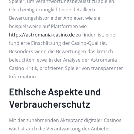
Spieler, um verantwortungsbewusst zu spielen.
Gleichzeitig ermöglicht eine detaillierte
Bewertungshistorie der Anbieter, wie sie
beispielsweise auf Plattformen wie
https://astromania-casino.de
zu finden ist, eine
fundierte Einschätzung der Casino-Qualität.
Besonders wenn die Bewertungen das kritisch
beleuchten, etwa in der Analyse der Astromania
Casino Kritik, profitieren Spieler von transparenter
Information.
Ethische Aspekte und
Verbraucherschutz
Mit der zunehmenden Akzeptanz digitaler Casinos
wächst auch die Verantwortung der Anbieter,