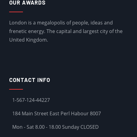
OUR AWARDS
London is a megalopolis of people, ideas and
frenetic energy. The capital and largest city of the
United Kingdom.
CONTACT INFO
1-567-124-44227
184 Main Street East Perl Habour 8007
Mon - Sat 8.00 - 18.00 Sunday CLOSED