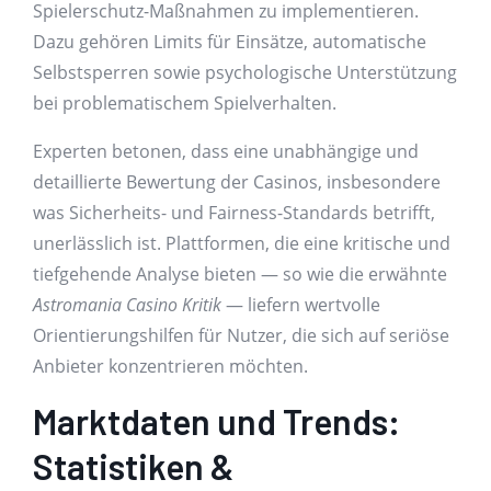
Spielerschutz-Maßnahmen zu implementieren.
Dazu gehören Limits für Einsätze, automatische
Selbstsperren sowie psychologische Unterstützung
bei problematischem Spielverhalten.
Experten betonen, dass eine unabhängige und
detaillierte Bewertung der Casinos, insbesondere
was Sicherheits- und Fairness-Standards betrifft,
unerlässlich ist. Plattformen, die eine kritische und
tiefgehende Analyse bieten — so wie die erwähnte
Astromania Casino Kritik
— liefern wertvolle
Orientierungshilfen für Nutzer, die sich auf seriöse
Anbieter konzentrieren möchten.
Marktdaten und Trends:
Statistiken &