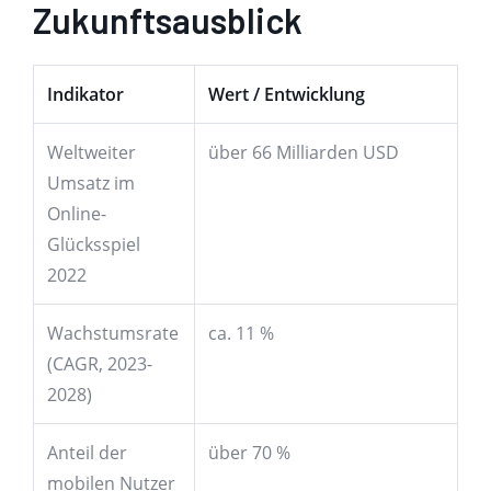
Zukunftsausblick
Indikator
Wert / Entwicklung
Weltweiter
über 66 Milliarden USD
Umsatz im
Online-
Glücksspiel
2022
Wachstumsrate
ca. 11 %
(CAGR, 2023-
2028)
Anteil der
über 70 %
mobilen Nutzer