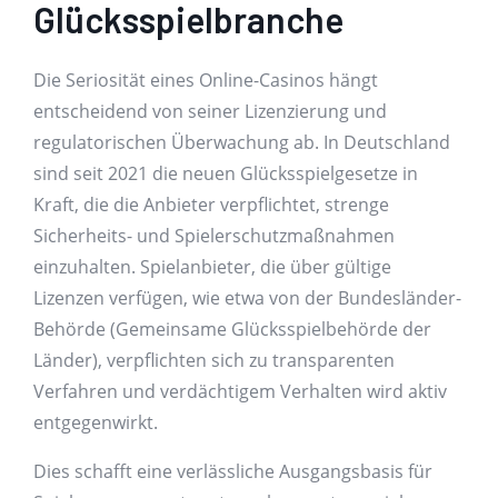
Glücksspielbranche
Die Seriosität eines Online-Casinos hängt
entscheidend von seiner Lizenzierung und
regulatorischen Überwachung ab. In Deutschland
sind seit 2021 die neuen Glücksspielgesetze in
Kraft, die die Anbieter verpflichtet, strenge
Sicherheits- und Spielerschutzmaßnahmen
einzuhalten. Spielanbieter, die über gültige
Lizenzen verfügen, wie etwa von der Bundesländer-
Behörde (Gemeinsame Glücksspielbehörde der
Länder), verpflichten sich zu transparenten
Verfahren und verdächtigem Verhalten wird aktiv
entgegenwirkt.
Dies schafft eine verlässliche Ausgangsbasis für