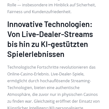
Rolle — insbesondere im Hinblick auf Sicherheit,
Fairness und Kundenzufriedenheit.
Innovative Technologien:
Von Live-Dealer-Streams
bis hin zu KI-gestützten
Spielerlebnissen
Technologische Fortschritte revolutionieren das
Online-Casino-Erlebnis. Live-Dealer-Spiele,
ermöglicht durch hochauflösende Streaming-
Technologien, bieten eine authentische
Atmosphäre, die zuvor nur in physischen Casinos
zu finden war. Gleichzeitig eröffnet der Einsatz von
Künstlicher Intelligenz (KI) personalisierte