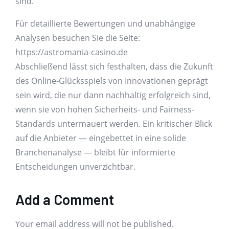
sind.
Für detaillierte Bewertungen und unabhängige
Analysen besuchen Sie die Seite:
https://astromania-casino.de
Abschließend lässt sich festhalten, dass die Zukunft
des Online-Glücksspiels von Innovationen geprägt
sein wird, die nur dann nachhaltig erfolgreich sind,
wenn sie von hohen Sicherheits- und Fairness-
Standards untermauert werden. Ein kritischer Blick
auf die Anbieter — eingebettet in eine solide
Branchenanalyse — bleibt für informierte
Entscheidungen unverzichtbar.
Add a Comment
Your email address will not be published.