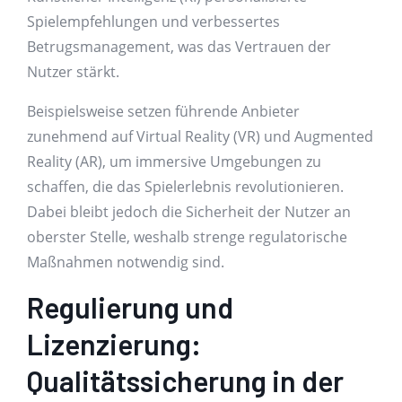
Spielempfehlungen und verbessertes
Betrugsmanagement, was das Vertrauen der
Nutzer stärkt.
Beispielsweise setzen führende Anbieter
zunehmend auf Virtual Reality (VR) und Augmented
Reality (AR), um immersive Umgebungen zu
schaffen, die das Spielerlebnis revolutionieren.
Dabei bleibt jedoch die Sicherheit der Nutzer an
oberster Stelle, weshalb strenge regulatorische
Maßnahmen notwendig sind.
Regulierung und
Lizenzierung:
Qualitätssicherung in der