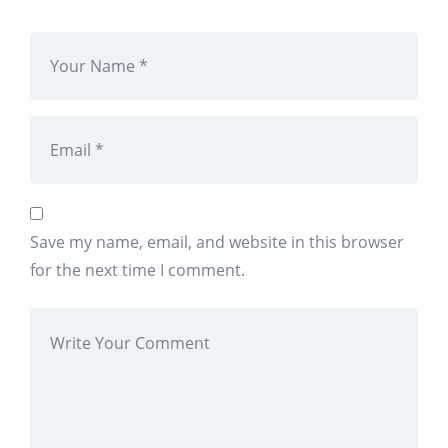
Save my name, email, and website in this browser
for the next time I comment.