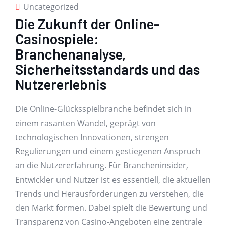
Uncategorized
Die Zukunft der Online-
Casinospiele:
Branchenanalyse,
Sicherheitsstandards und das
Nutzererlebnis
Die Online-Glücksspielbranche befindet sich in
einem rasanten Wandel, geprägt von
technologischen Innovationen, strengen
Regulierungen und einem gestiegenen Anspruch
an die Nutzererfahrung. Für Brancheninsider,
Entwickler und Nutzer ist es essentiell, die aktuellen
Trends und Herausforderungen zu verstehen, die
den Markt formen. Dabei spielt die Bewertung und
Transparenz von Casino-Angeboten eine zentrale