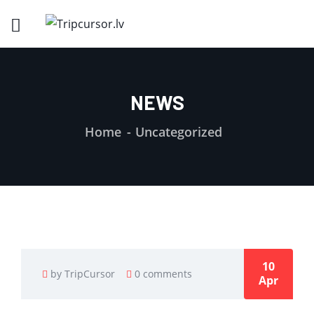
NEWS
Home
Uncategorized
10
by TripCursor
0 comments
Apr