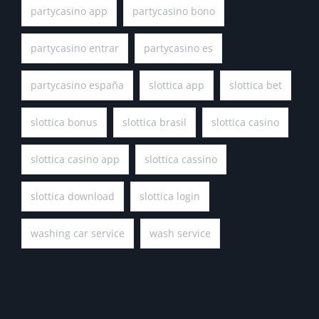
partycasino app
partycasino bono
partycasino entrar
partycasino es
partycasino españa
slottica app
slottica bet
slottica bonus
slottica brasil
slottica casino
slottica casino app
slottica cassino
slottica download
slottica login
washing car service
wash service