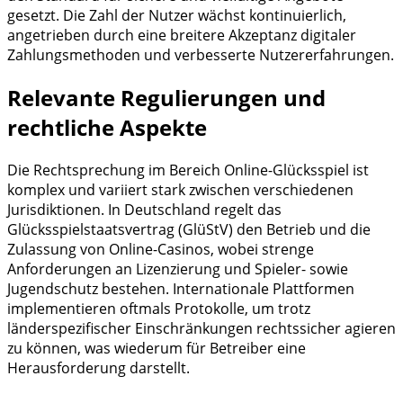
gesetzt. Die Zahl der Nutzer wächst kontinuierlich,
angetrieben durch eine breitere Akzeptanz digitaler
Zahlungsmethoden und verbesserte Nutzererfahrungen.
Relevante Regulierungen und
rechtliche Aspekte
Die Rechtsprechung im Bereich Online-Glücksspiel ist
komplex und variiert stark zwischen verschiedenen
Jurisdiktionen. In Deutschland regelt das
Glücksspielstaatsvertrag (GlüStV) den Betrieb und die
Zulassung von Online-Casinos, wobei strenge
Anforderungen an Lizenzierung und Spieler- sowie
Jugendschutz bestehen. Internationale Plattformen
implementieren oftmals Protokolle, um trotz
länderspezifischer Einschränkungen rechtssicher agieren
zu können, was wiederum für Betreiber eine
Herausforderung darstellt.