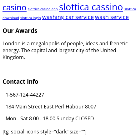
slottica cassino
casino
slottica casino app
slottica
washing car service
wash service
download
slottica login
Our Awards
London is a megalopolis of people, ideas and frenetic
energy. The capital and largest city of the United
Kingdom.
Contact Info
1-567-124-44227
184 Main Street East Perl Habour 8007
Mon - Sat 8.00 - 18.00 Sunday CLOSED
[tg_social_icons style="dark" size=""]