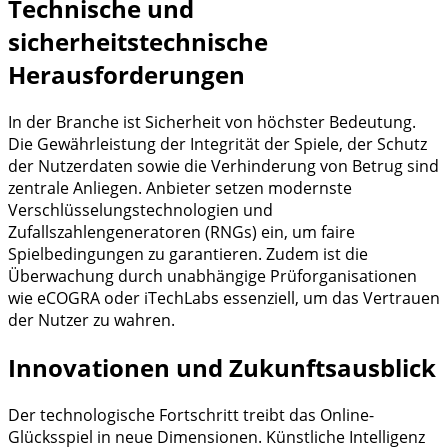
Technische und
sicherheitstechnische
Herausforderungen
In der Branche ist Sicherheit von höchster Bedeutung.
Die Gewährleistung der Integrität der Spiele, der Schutz
der Nutzerdaten sowie die Verhinderung von Betrug sind
zentrale Anliegen. Anbieter setzen modernste
Verschlüsselungstechnologien und
Zufallszahlengeneratoren (RNGs) ein, um faire
Spielbedingungen zu garantieren. Zudem ist die
Überwachung durch unabhängige Prüforganisationen
wie eCOGRA oder iTechLabs essenziell, um das Vertrauen
der Nutzer zu wahren.
Innovationen und Zukunftsausblick
Der technologische Fortschritt treibt das Online-
Glücksspiel in neue Dimensionen. Künstliche Intelligenz