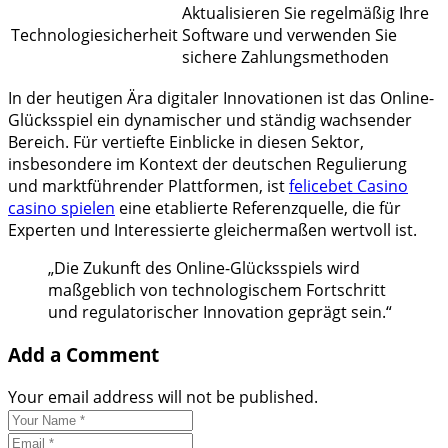
Aktualisieren Sie regelmäßig Ihre
Technologiesicherheit
Software und verwenden Sie
sichere Zahlungsmethoden
In der heutigen Ära digitaler Innovationen ist das Online-
Glücksspiel ein dynamischer und ständig wachsender
Bereich. Für vertiefte Einblicke in diesen Sektor,
insbesondere im Kontext der deutschen Regulierung
und marktführender Plattformen, ist
felicebet Casino
casino spielen
eine etablierte Referenzquelle, die für
Experten und Interessierte gleichermaßen wertvoll ist.
„Die Zukunft des Online-Glücksspiels wird
maßgeblich von technologischem Fortschritt
und regulatorischer Innovation geprägt sein.“
Add a Comment
Your email address will not be published.