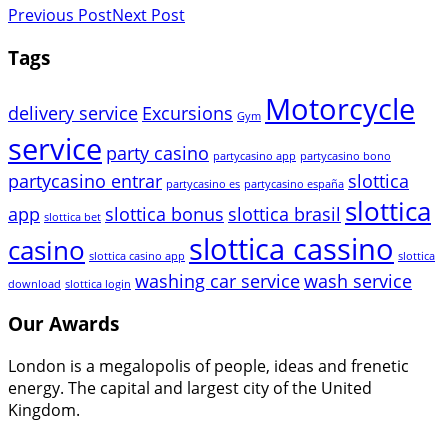
Previous Post
Next Post
Tags
Motorcycle
delivery service
Excursions
Gym
service
party casino
partycasino app
partycasino bono
partycasino entrar
slottica
partycasino es
partycasino españa
slottica
app
slottica bonus
slottica brasil
slottica bet
slottica cassino
casino
slottica casino app
slottica
washing car service
wash service
download
slottica login
Our Awards
London is a megalopolis of people, ideas and frenetic
energy. The capital and largest city of the United
Kingdom.