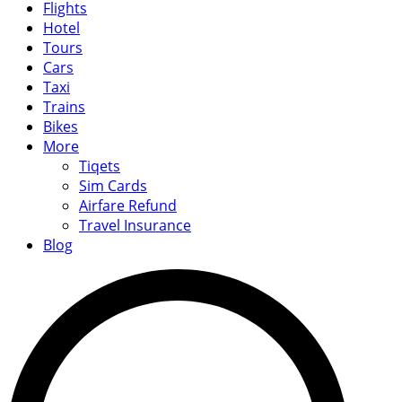
Flights
Hotel
Tours
Cars
Taxi
Trains
Bikes
More
Tiqets
Sim Cards
Airfare Refund
Travel Insurance
Blog