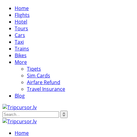
Home
Flights
Hotel
Tours
Cars
Taxi
Trains
Bikes
More
Tiqets
Sim Cards
Airfare Refund
Travel Insurance
Blog
Home