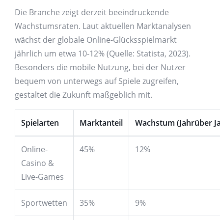
Die Branche zeigt derzeit beeindruckende
Wachstumsraten. Laut aktuellen Marktanalysen
wächst der globale Online-Glücksspielmarkt
jährlich um etwa 10-12% (Quelle: Statista, 2023).
Besonders die mobile Nutzung, bei der Nutzer
bequem von unterwegs auf Spiele zugreifen,
gestaltet die Zukunft maßgeblich mit.
Spielarten
Marktanteil
Wachstum (Jahrüber Ja
Online-
45%
12%
Casino &
Live-Games
Sportwetten
35%
9%