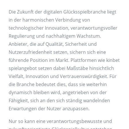
Die Zukunft der digitalen Glücksspielbranche liegt
in der harmonischen Verbindung von
technologischer Innovation, verantwortungsvoller
Regulierung und nachhaltigem Wachstum.
Anbieter, die auf Qualität, Sicherheit und
Nutzerzufriedenheit setzen, sichern sich eine
führende Position im Markt. Plattformen wie kinbet
spielangebot setzen dabei Maßstäbe hinsichtlich
Vielfalt, Innovation und Vertrauenswürdigkeit. Für
die Branche bedeutet dies, dass sie weiterhin
dynamisch bleiben wird, angetrieben von der
Fähigkeit, sich an den sich ständig wandelnden
Erwartungen der Nutzer anzupassen.
Nur so kann eine verantwortungsbewusste und