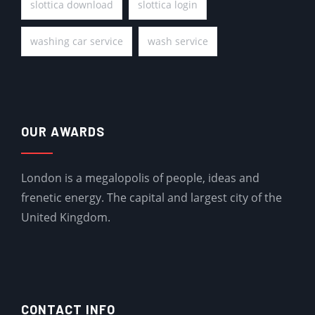
slottica download
slottica login
washing car service
wash service
OUR AWARDS
London is a megalopolis of people, ideas and
frenetic energy. The capital and largest city of the
United Kingdom.
CONTACT INFO