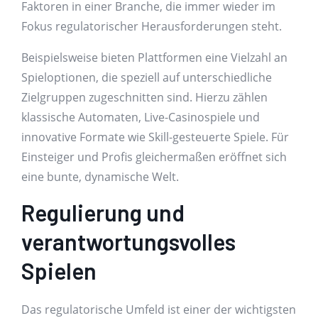
Faktoren in einer Branche, die immer wieder im
Fokus regulatorischer Herausforderungen steht.
Beispielsweise bieten Plattformen eine Vielzahl an
Spieloptionen, die speziell auf unterschiedliche
Zielgruppen zugeschnitten sind. Hierzu zählen
klassische Automaten, Live-Casinospiele und
innovative Formate wie Skill-gesteuerte Spiele. Für
Einsteiger und Profis gleichermaßen eröffnet sich
eine bunte, dynamische Welt.
Regulierung und
verantwortungsvolles
Spielen
Das regulatorische Umfeld ist einer der wichtigsten