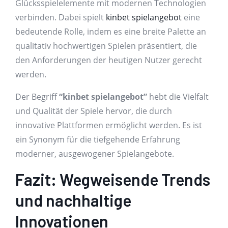
Glücksspielelemente mit modernen Technologien
verbinden. Dabei spielt
kinbet spielangebot
eine
bedeutende Rolle, indem es eine breite Palette an
qualitativ hochwertigen Spielen präsentiert, die
den Anforderungen der heutigen Nutzer gerecht
werden.
Der Begriff
“kinbet spielangebot”
hebt die Vielfalt
und Qualität der Spiele hervor, die durch
innovative Plattformen ermöglicht werden. Es ist
ein Synonym für die tiefgehende Erfahrung
moderner, ausgewogener Spielangebote.
Fazit: Wegweisende Trends
und nachhaltige
Innovationen