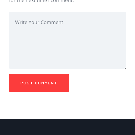
for the next time I comment.