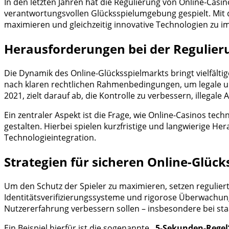
In den letzten Jahren hat die Regulierung von Online-Casi
verantwortungsvollen Glücksspielumgebung gespielt. Mit 
maximieren und gleichzeitig innovative Technologien zu i
Herausforderungen bei der Regulieru
Die Dynamik des Online-Glücksspielmarkts bringt vielfält
nach klaren rechtlichen Rahmenbedingungen, um legale un
2021, zielt darauf ab, die Kontrolle zu verbessern, illegal
Ein zentraler Aspekt ist die Frage, wie Online-Casinos t
gestalten. Hierbei spielen kurzfristige und langwierige He
Technologieintegration.
Strategien für sicheren Online-Glück
Um den Schutz der Spieler zu maximieren, setzen regulie
Identitätsverifizierungssysteme und rigorose Überwachung
Nutzererfahrung verbessern sollen – insbesondere bei staa
Ein Beispiel hierfür ist die sogenannte
„5-Sekunden-Regel