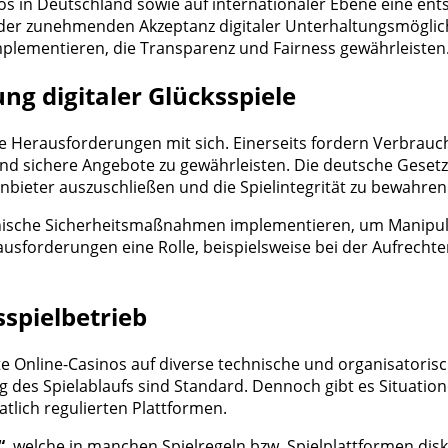
nos in Deutschland sowie auf internationaler Ebene eine ent
der zunehmenden Akzeptanz digitaler Unterhaltungsmöglich
mplementieren, die Transparenz und Fairness gewährleisten
ng digitaler Glücksspiele
ige Herausforderungen mit sich. Einerseits fordern Verbra
d sichere Angebote zu gewährleisten. Die deutsche Gesetzg
e Anbieter auszuschließen und die Spielintegrität zu bewahren
echnische Sicherheitsmaßnahmen implementieren, um Manipula
rausforderungen eine Rolle, beispielsweise bei der Aufrechte
sspielbetrieb
rte Online-Casinos auf diverse technische und organisator
 des Spielablaufs sind Standard. Dennoch gibt es Situation
tlich regulierten Plattformen.
“
, welche in manchen Spielregeln bzw. Spielplattformen diskut