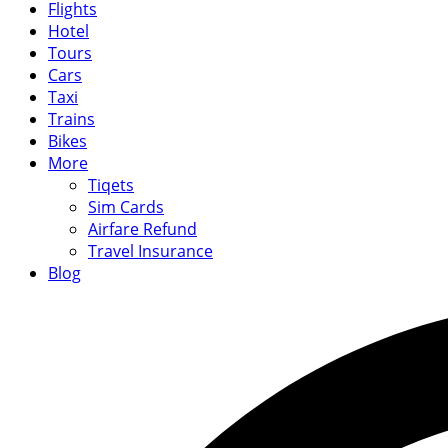
Flights
Hotel
Tours
Cars
Taxi
Trains
Bikes
More
Tiqets
Sim Cards
Airfare Refund
Travel Insurance
Blog