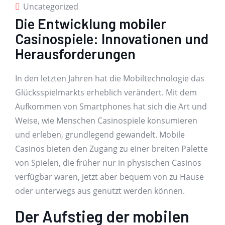
Uncategorized
Die Entwicklung mobiler
Casinospiele: Innovationen und
Herausforderungen
In den letzten Jahren hat die Mobiltechnologie das
Glücksspielmarkts erheblich verändert. Mit dem
Aufkommen von Smartphones hat sich die Art und
Weise, wie Menschen Casinospiele konsumieren
und erleben, grundlegend gewandelt. Mobile
Casinos bieten den Zugang zu einer breiten Palette
von Spielen, die früher nur in physischen Casinos
verfügbar waren, jetzt aber bequem von zu Hause
oder unterwegs aus genutzt werden können.
Der Aufstieg der mobilen