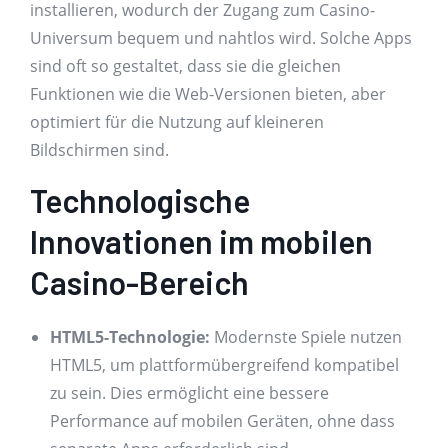
installieren, wodurch der Zugang zum Casino-
Universum bequem und nahtlos wird. Solche Apps
sind oft so gestaltet, dass sie die gleichen
Funktionen wie die Web-Versionen bieten, aber
optimiert für die Nutzung auf kleineren
Bildschirmen sind.
Technologische
Innovationen im mobilen
Casino-Bereich
HTML5-Technologie:
Modernste Spiele nutzen
HTML5, um plattformübergreifend kompatibel
zu sein. Dies ermöglicht eine bessere
Performance auf mobilen Geräten, ohne dass