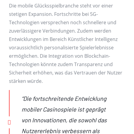
Die mobile Glücksspielbranche steht vor einer
stetigen Expansion. Fortschritte bei 5G-
Technologien versprechen noch schnellere und
zuverlässigere Verbindungen. Zudem werden
Entwicklungen im Bereich Künstlicher Intelligenz
voraussichtlich personalisierte Spielerlebnisse
ermöglichen. Die Integration von Blockchain-
Technologien könnte zudem Transparenz und
Sicherheit erhöhen, was das Vertrauen der Nutzer
stärken würde.
“Die fortschreitende Entwicklung
mobiler Casinospiele ist geprägt
von Innovationen, die sowohl das
Nutzererlebnis verbessern als