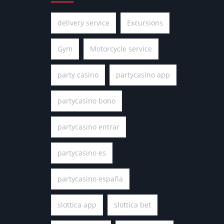
delivery service
Excursions
Gym
Motorcycle service
party casino
partycasino app
partycasino bono
partycasino entrar
partycasino es
partycasino españa
slottica app
slottica bet