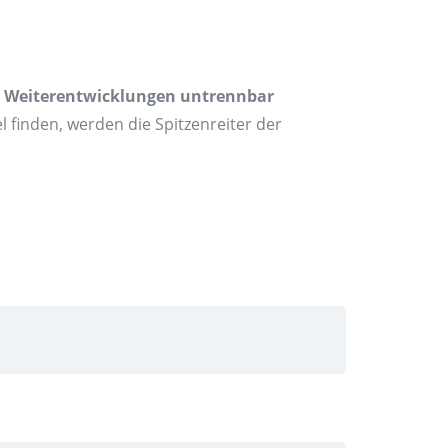
en Weiterentwicklungen untrennbar
l finden, werden die Spitzenreiter der