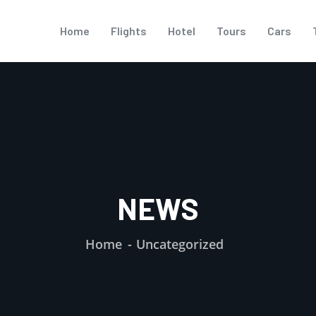
Home
Flights
Hotel
Tours
Cars
NEWS
Home
Uncategorized