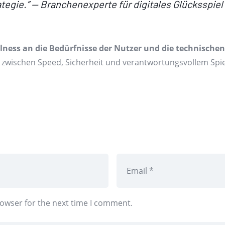
egie.” — Branchenexperte für digitales Glücksspiel
ulness an die Bedürfnisse der Nutzer und die technisch
e zwischen Speed, Sicherheit und verantwortungsvollem Spie
rowser for the next time I comment.