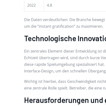
2022
4.8
Die Daten verdeutlichen: Die Branche bewegt 
um die “instant gratification” zu maximieren.
Technologische Innovati
Ein zentrales Element dieser Entwicklung ist d
Echtzeit übertragen wird, sind durch kurze 
diese rapide Spielumgebung spezialisiert hat. 
Interface-Design, um den schnellen Übergang 
Wichtig ist hierbei, dass Geschwindigkeit nic
eine zentrale Rolle spielt. Betreiber, die ei
Herausforderungen und g