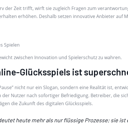
der Zeit trifft, wirft sie zugleich Fragen zum verantwortung
verhalten erhöhen. Deshalb setzen innovative Anbieter auf
s Spielen
gewicht zwischen Innovation und Spielerschutz zu wahren.
nline-Glücksspiels ist superschne
ause” nicht nur ein Slogan, sondern eine Realität ist, entwi
er Nutzer nach sofortiger Befriedigung. Betreiber, die sich 
gen die Zukunft des digitalen Glücksspiels.
eutet heute mehr als nur flüssige Prozesse; sie ist 