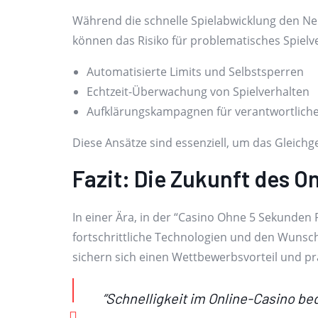
Während die schnelle Spielabwicklung den Nerv 
können das Risiko für problematisches Spiel
Automatisierte Limits und Selbstsperren
Echtzeit-Überwachung von Spielverhalten
Aufklärungskampagnen für verantwortliche
Diese Ansätze sind essenziell, um das Gleich
Fazit: Die Zukunft des O
In einer Ära, in der “Casino Ohne 5 Sekunden P
fortschrittliche Technologien und den Wunsch d
sichern sich einen Wettbewerbsvorteil und prä
“Schnelligkeit im Online-Casino bed