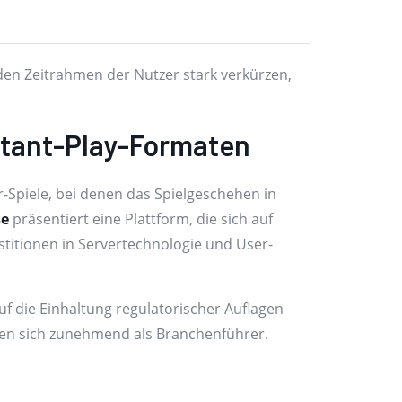
den Zeitrahmen der Nutzer stark verkürzen,
nstant-Play-Formaten
er-Spiele, bei denen das Spielgeschehen in
se
präsentiert eine Plattform, die sich auf
estitionen in Servertechnologie und User-
uf die Einhaltung regulatorischer Auflagen
ieren sich zunehmend als Branchenführer.