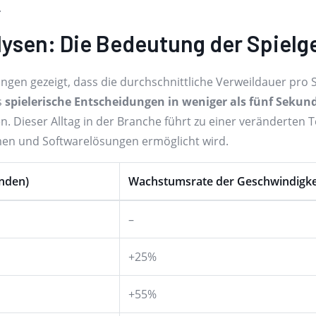
.
lysen: Die Bedeutung der Spielg
ngen gezeigt, dass die durchschnittliche Verweildauer pro 
s
spielerische Entscheidungen in weniger als fünf Sekun
. Dieser Alltag in der Branche führt zu einer veränderten 
men und Softwarelösungen ermöglicht wird.
unden)
Wachstumsrate der Geschwindigkei
–
+25%
+55%