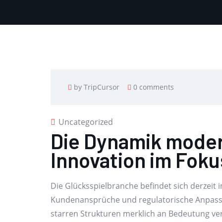
by TripCursor
0 comments
Uncategorized
Die Dynamik modern
Innovation im Foku
Die Glücksspielbranche befindet sich derzeit
Kundenansprüche und regulatorische Anpassu
starren Strukturen merklich an Bedeutung verl