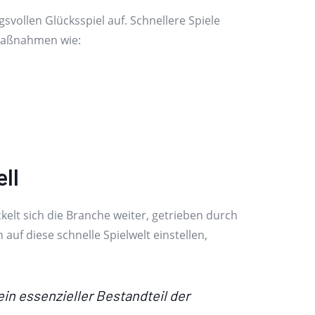
svollen Glücksspiel auf. Schnellere Spiele
 Maßnahmen wie:
ll
ckelt sich die Branche weiter, getrieben durch
auf diese schnelle Spielwelt einstellen,
ein essenzieller Bestandteil der