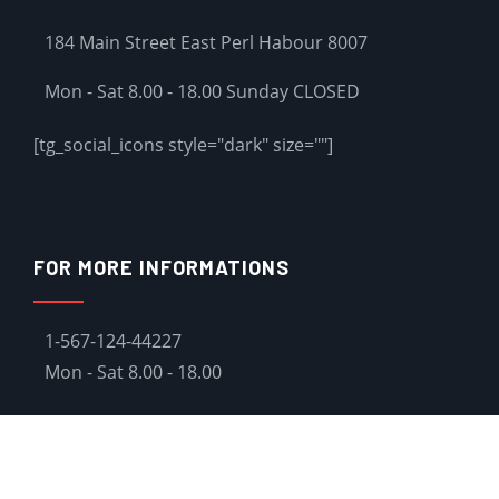
184 Main Street East Perl Habour 8007
Mon - Sat 8.00 - 18.00 Sunday CLOSED
[tg_social_icons style="dark" size=""]
FOR MORE INFORMATIONS
1-567-124-44227
Mon - Sat 8.00 - 18.00