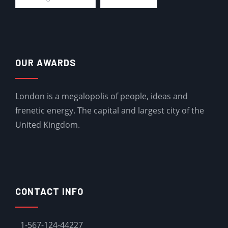
OUR AWARDS
London is a megalopolis of people, ideas and
frenetic energy. The capital and largest city of the
United Kingdom.
CONTACT INFO
1-567-124-44227