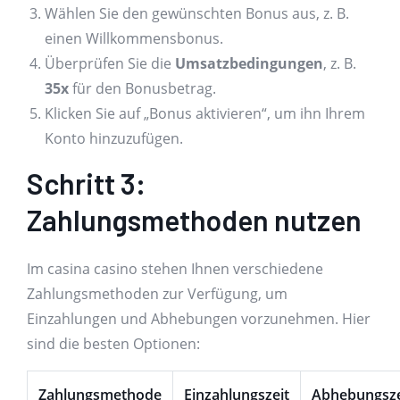
Wählen Sie den gewünschten Bonus aus, z. B.
einen Willkommensbonus.
Überprüfen Sie die
Umsatzbedingungen
, z. B.
35x
für den Bonusbetrag.
Klicken Sie auf „Bonus aktivieren“, um ihn Ihrem
Konto hinzuzufügen.
Schritt 3:
Zahlungsmethoden nutzen
Im casina casino stehen Ihnen verschiedene
Zahlungsmethoden zur Verfügung, um
Einzahlungen und Abhebungen vorzunehmen. Hier
sind die besten Optionen:
Zahlungsmethode
Einzahlungszeit
Abhebungsze