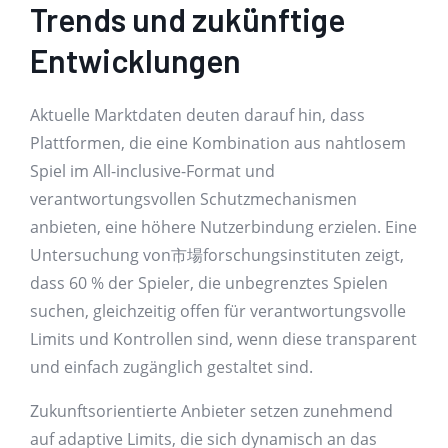
Trends und zukünftige
Entwicklungen
Aktuelle Marktdaten deuten darauf hin, dass
Plattformen, die eine Kombination aus nahtlosem
Spiel im All-inclusive-Format und
verantwortungsvollen Schutzmechanismen
anbieten, eine höhere Nutzerbindung erzielen. Eine
Untersuchung von市場forschungsinstituten zeigt,
dass 60 % der Spieler, die unbegrenztes Spielen
suchen, gleichzeitig offen für verantwortungsvolle
Limits und Kontrollen sind, wenn diese transparent
und einfach zugänglich gestaltet sind.
Zukunftsorientierte Anbieter setzen zunehmend
auf adaptive Limits, die sich dynamisch an das