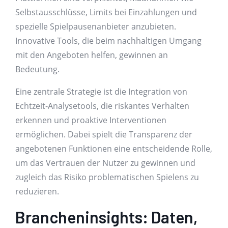
Selbstausschlüsse, Limits bei Einzahlungen und
spezielle Spielpausenanbieter anzubieten.
Innovative Tools, die beim nachhaltigen Umgang
mit den Angeboten helfen, gewinnen an
Bedeutung.
Eine zentrale Strategie ist die Integration von
Echtzeit-Analysetools, die riskantes Verhalten
erkennen und proaktive Interventionen
ermöglichen. Dabei spielt die Transparenz der
angebotenen Funktionen eine entscheidende Rolle,
um das Vertrauen der Nutzer zu gewinnen und
zugleich das Risiko problematischen Spielens zu
reduzieren.
Brancheninsights: Daten,