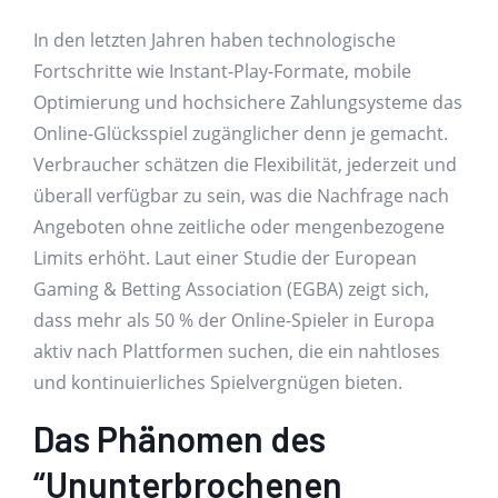
In den letzten Jahren haben technologische
Fortschritte wie Instant-Play-Formate, mobile
Optimierung und hochsichere Zahlungsysteme das
Online-Glücksspiel zugänglicher denn je gemacht.
Verbraucher schätzen die Flexibilität, jederzeit und
überall verfügbar zu sein, was die Nachfrage nach
Angeboten ohne zeitliche oder mengenbezogene
Limits erhöht. Laut einer Studie der European
Gaming & Betting Association (EGBA) zeigt sich,
dass mehr als 50 % der Online-Spieler in Europa
aktiv nach Plattformen suchen, die ein nahtloses
und kontinuierliches Spielvergnügen bieten.
Das Phänomen des
“Ununterbrochenen