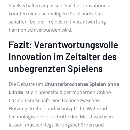
Spielverhalten anpassen. Solche Innovationen
könnten eine nachhaltigere Spiellandschaft
schaffen, bei der Freiheit mit Verantwortung
harmonisch verbunden wird.
Fazit: Verantwortungsvolle
Innovation im Zeitalter des
unbegrenzten Spielens
Die Debatte um
Ununterbrochenes Spielen ohne
Limits
ist ein Spiegelbild der modernen Online-
Casino-Landschaft: eine Balance zwischen
Nutzungsfreiheit und Schutzpflicht. Während
technologische Fortschritte den Markt wachsen
lassen, müssen Regulierungsbehörden und