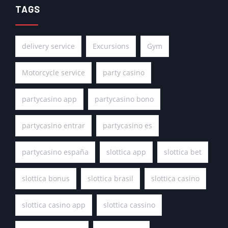
TAGS
delivery service
Excursions
Gym
Motorcycle service
party casino
partycasino app
partycasino bono
partycasino entrar
partycasino es
partycasino españa
slottica app
slottica bet
slottica bonus
slottica brasil
slottica casino
slottica casino app
slottica cassino