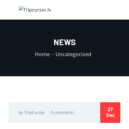
NEWS
Home
Uncategorized
27
by TripCursor
0 comments
Dec