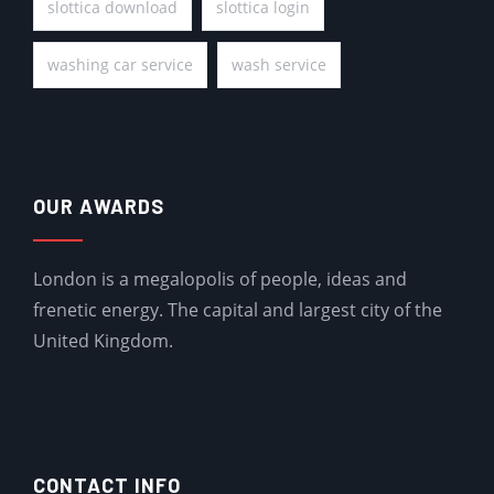
slottica download
slottica login
washing car service
wash service
OUR AWARDS
London is a megalopolis of people, ideas and
frenetic energy. The capital and largest city of the
United Kingdom.
CONTACT INFO