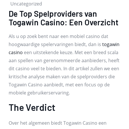
Uncategorized
De Top Spelproviders van
Togawin Casino: Een Overzicht
Als u op zoek bent naar een mobiel casino dat
hoogwaardige spelervaringen biedt, dan is
togawin
casino
een uitstekende keuze. Met een breed scala
aan spellen van gerenommeerde aanbieders, heeft
dit casino veel te bieden. In dit artikel zullen we een
kritische analyse maken van de spelproviders die
Togawin Casino aanbiedt, met een focus op de
mobiele gebruikerservaring.
The Verdict
Over het algemeen biedt Togawin Casino een