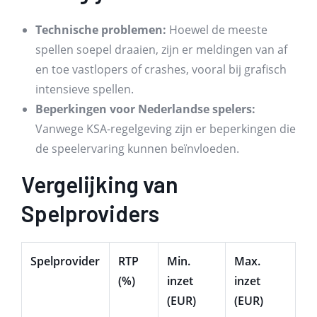
Technische problemen:
Hoewel de meeste
spellen soepel draaien, zijn er meldingen van af
en toe vastlopers of crashes, vooral bij grafisch
intensieve spellen.
Beperkingen voor Nederlandse spelers:
Vanwege KSA-regelgeving zijn er beperkingen die
de speelervaring kunnen beïnvloeden.
Vergelijking van
Spelproviders
Spelprovider
RTP
Min.
Max.
(%)
inzet
inzet
(EUR)
(EUR)