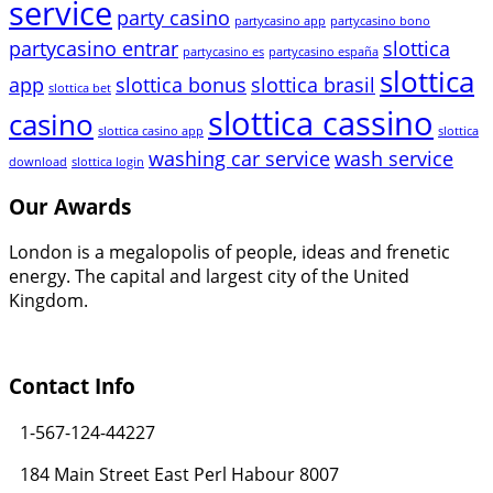
service
party casino
partycasino app
partycasino bono
partycasino entrar
slottica
partycasino es
partycasino españa
slottica
app
slottica bonus
slottica brasil
slottica bet
slottica cassino
casino
slottica casino app
slottica
washing car service
wash service
download
slottica login
Our Awards
London is a megalopolis of people, ideas and frenetic
energy. The capital and largest city of the United
Kingdom.
Contact Info
1-567-124-44227
184 Main Street East Perl Habour 8007