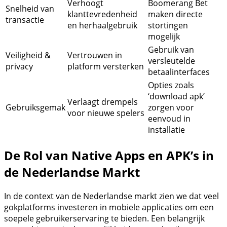
Verhoogt
Boomerang Bet
Snelheid van
klanttevredenheid
maken directe
transactie
en herhaalgebruik
stortingen
mogelijk
Gebruik van
Veiligheid &
Vertrouwen in
versleutelde
privacy
platform versterken
betaalinterfaces
Opties zoals
‘download apk’
Verlaagt drempels
Gebruiksgemak
zorgen voor
voor nieuwe spelers
eenvoud in
installatie
De Rol van Native Apps en APK’s in
de Nederlandse Markt
In de context van de Nederlandse markt zien we dat veel
gokplatforms investeren in mobiele applicaties om een
soepele gebruikerservaring te bieden. Een belangrijk