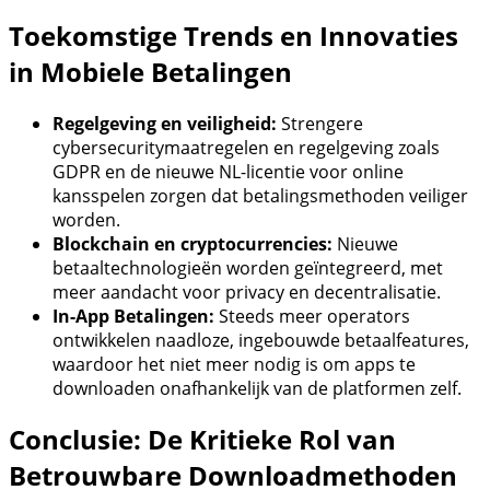
Toekomstige Trends en Innovaties
in Mobiele Betalingen
Regelgeving en veiligheid:
Strengere
cybersecuritymaatregelen en regelgeving zoals
GDPR en de nieuwe NL-licentie voor online
kansspelen zorgen dat betalingsmethoden veiliger
worden.
Blockchain en cryptocurrencies:
Nieuwe
betaaltechnologieën worden geïntegreerd, met
meer aandacht voor privacy en decentralisatie.
In-App Betalingen:
Steeds meer operators
ontwikkelen naadloze, ingebouwde betaalfeatures,
waardoor het niet meer nodig is om apps te
downloaden onafhankelijk van de platformen zelf.
Conclusie: De Kritieke Rol van
Betrouwbare Downloadmethoden