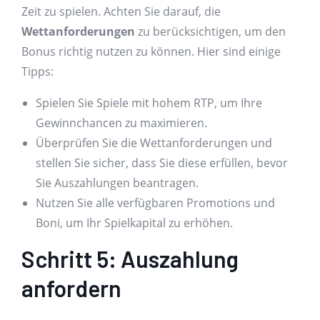
Zeit zu spielen. Achten Sie darauf, die
Wettanforderungen
zu berücksichtigen, um den
Bonus richtig nutzen zu können. Hier sind einige
Tipps:
Spielen Sie Spiele mit hohem RTP, um Ihre
Gewinnchancen zu maximieren.
Überprüfen Sie die Wettanforderungen und
stellen Sie sicher, dass Sie diese erfüllen, bevor
Sie Auszahlungen beantragen.
Nutzen Sie alle verfügbaren Promotions und
Boni, um Ihr Spielkapital zu erhöhen.
Schritt 5: Auszahlung
anfordern