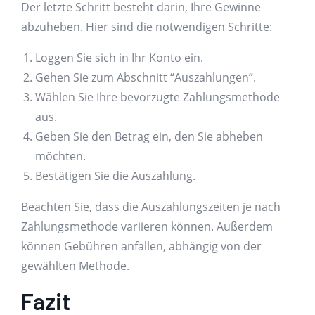
Der letzte Schritt besteht darin, Ihre Gewinne
abzuheben. Hier sind die notwendigen Schritte:
Loggen Sie sich in Ihr Konto ein.
Gehen Sie zum Abschnitt “Auszahlungen”.
Wählen Sie Ihre bevorzugte Zahlungsmethode
aus.
Geben Sie den Betrag ein, den Sie abheben
möchten.
Bestätigen Sie die Auszahlung.
Beachten Sie, dass die Auszahlungszeiten je nach
Zahlungsmethode variieren können. Außerdem
können Gebühren anfallen, abhängig von der
gewählten Methode.
Fazit