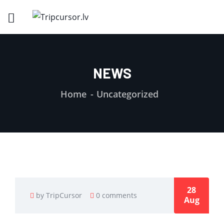
NEWS
Home
Uncategorized
28
by TripCursor
0 comments
Aug