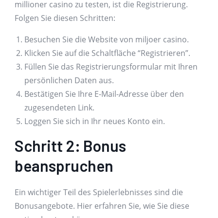
millioner casino zu testen, ist die Registrierung.
Folgen Sie diesen Schritten:
Besuchen Sie die Website von miljoer casino.
Klicken Sie auf die Schaltfläche “Registrieren”.
Füllen Sie das Registrierungsformular mit Ihren
persönlichen Daten aus.
Bestätigen Sie Ihre E-Mail-Adresse über den
zugesendeten Link.
Loggen Sie sich in Ihr neues Konto ein.
Schritt 2: Bonus
beanspruchen
Ein wichtiger Teil des Spielerlebnisses sind die
Bonusangebote. Hier erfahren Sie, wie Sie diese