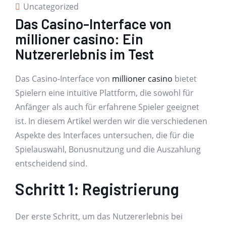
Uncategorized
Das Casino-Interface von
millioner casino: Ein
Nutzererlebnis im Test
Das Casino-Interface von
millioner casino
bietet
Spielern eine intuitive Plattform, die sowohl für
Anfänger als auch für erfahrene Spieler geeignet
ist. In diesem Artikel werden wir die verschiedenen
Aspekte des Interfaces untersuchen, die für die
Spielauswahl, Bonusnutzung und die Auszahlung
entscheidend sind.
Schritt 1: Registrierung
Der erste Schritt, um das Nutzererlebnis bei