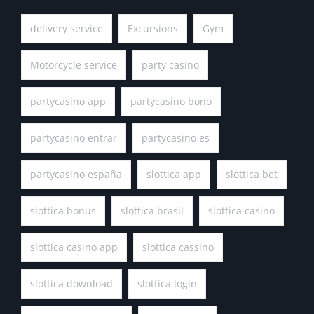
delivery service
Excursions
Gym
Motorcycle service
party casino
partycasino app
partycasino bono
partycasino entrar
partycasino es
partycasino españa
slottica app
slottica bet
slottica bonus
slottica brasil
slottica casino
slottica casino app
slottica cassino
slottica download
slottica login