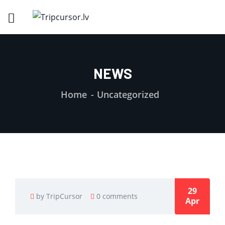
NEWS
Home
Uncategorized
29
by TripCursor
0 comments
Apr