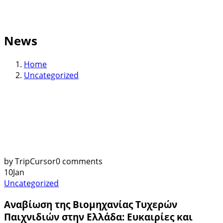
News
Home
Uncategorized
by TripCursor
0 comments
10
Jan
Uncategorized
Αναβίωση της Βιομηχανίας Τυχερών
Παιχνιδιών στην Ελλάδα: Ευκαιρίες και