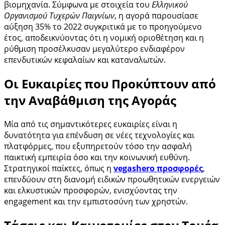
βιομηχανία. Σύμφωνα με στοιχεία του
Ελληνικού
Οργανισμού Τυχερών Παιγνίων
, η αγορά παρουσίασε
αύξηση 35% το 2022 συγκριτικά με το προηγούμενο
έτος, αποδεικνύοντας ότι η νομική οριοθέτηση και η
ρύθμιση προσέλκυσαν μεγαλύτερο ενδιαφέρον
επενδυτικών κεφαλαίων και καταναλωτών.
Οι Ευκαιρίες που Προκύπτουν από
την Αναβάθμιση της Αγοράς
Μία από τις σημαντικότερες ευκαιρίες είναι η
δυνατότητα για επένδυση σε νέες τεχνολογίες και
πλατφόρμες, που εξυπηρετούν τόσο την ασφαλή
παικτική εμπειρία όσο και την κοινωνική ευθύνη.
Στρατηγικοί παίκτες, όπως η
vegashero προσφορές
,
επενδύουν στη διανομή ειδικών προωθητικών ενεργειών
και ελκυστικών προσφορών, ενισχύοντας την
engagement και την εμπιστοσύνη των χρηστών.