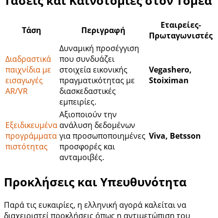
Τάσεις και Καινοτομίες στον Τομέα
Εταιρείες-
Τάση
Περιγραφή
Πρωταγωνιστές
Δυναμική προσέγγιση
Διαδραστικά
που συνδυάζει
παιχνίδια με
στοιχεία εικονικής
Vegashero,
εισαγωγές
πραγματικότητας με
Stoiximan
AR/VR
διασκεδαστικές
εμπειρίες.
Αξιοποιούν την
Εξειδικευμένα
ανάλυση δεδομένων
προγράμματα
για προσωποποιημένες
Viva, Betsson
πιστότητας
προσφορές και
ανταμοιβές.
Προκλήσεις και Υπευθυνότητα
Παρά τις ευκαιρίες, η ελληνική αγορά καλείται να
διαχειριστεί προκλήσεις όπως η αντιμετώπιση του