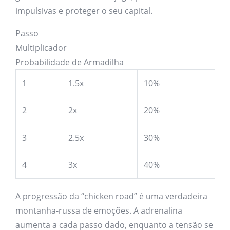
impulsivas e proteger o seu capital.
Passo
Multiplicador
Probabilidade de Armadilha
1
1.5x
10%
2
2x
20%
3
2.5x
30%
4
3x
40%
A progressão da “chicken road” é uma verdadeira
montanha-russa de emoções. A adrenalina
aumenta a cada passo dado, enquanto a tensão se