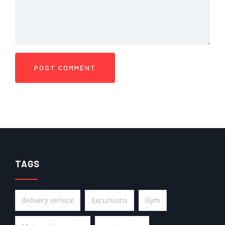
TAGS
delivery service
Excursions
Gym