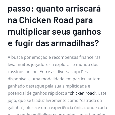
passo: quanto arriscará
na Chicken Road para
multiplicar seus ganhos
e fugir das armadilhas?
A busca por emoção e recompensas financeiras
leva muitos jogadores a explorar o mundo dos
cassinos online. Entre as diversas opções
disponíveis, uma modalidade em particular tem
ganhado destaque pela sua simplicidade e
potencial de ganhos rápidos: a “
chicken road
“. Este
jogo, que se traduz livremente como “estrada da
galinha”, oferece uma experiência única, onde cada
passo pode multiplicar seus ganhos, mas também