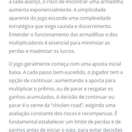
a cada avanço, o risco de encontrar uma armadilha
aumenta exponencialmente. A simplicidade
aparente do jogo esconde uma complexidade
estratégica que exige cautela e discernimento.
Entender o funcionamento das armadilhas e dos
multiplicadores é essencial para minimizar as
perdas e maximizar os lucros.
O jogo geralmente começa com uma aposta inicial
baixa. A cada passo bem-sucedido, o jogador tem a
opção de continuar, aumentando a aposta para
multiplicar o prêmio, ou de parar e resgatar os
ganhos acumulados. A decisão de continuar ou
parar é o cerne da “chicken road”, exigindo uma
avaliação constante dos riscos e recompensas. É
fundamental estabelecer um limite de perdas e de
ganhos antes de iniciar o jogo, para evitar decisões