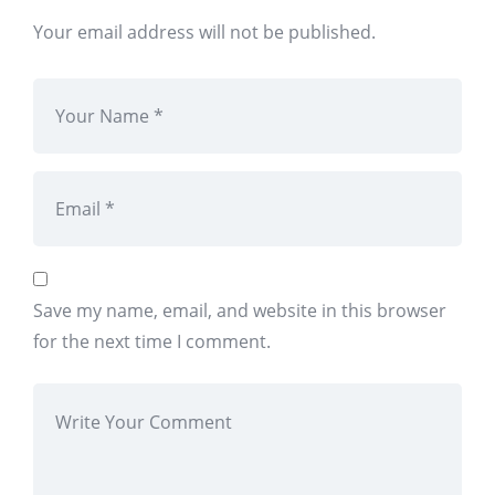
Your email address will not be published.
Save my name, email, and website in this browser
for the next time I comment.