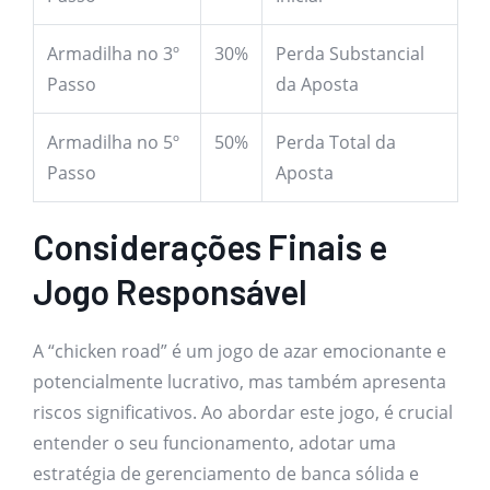
Armadilha no 3º
30%
Perda Substancial
Passo
da Aposta
Armadilha no 5º
50%
Perda Total da
Passo
Aposta
Considerações Finais e
Jogo Responsável
A “chicken road” é um jogo de azar emocionante e
potencialmente lucrativo, mas também apresenta
riscos significativos. Ao abordar este jogo, é crucial
entender o seu funcionamento, adotar uma
estratégia de gerenciamento de banca sólida e