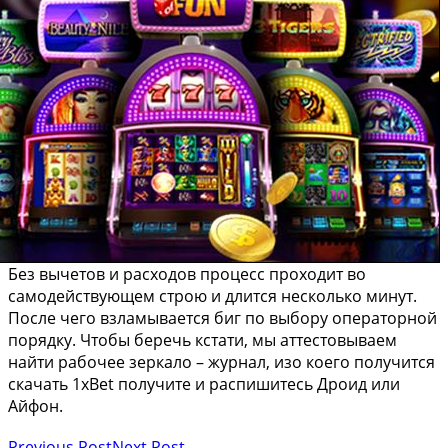
Без вычетов и расходов процесс проходит во
самодействующем строю и длится несколько минут.
После чего взламывается биг по выбору операторной
порядку. Чтобы беречь кстати, мы аттестовываем
найти рабочее зеркало – журнал, изо коего получится
скачать 1xBet получите и распишитесь Дроид или
Айфон.
Previous Post
Next Post