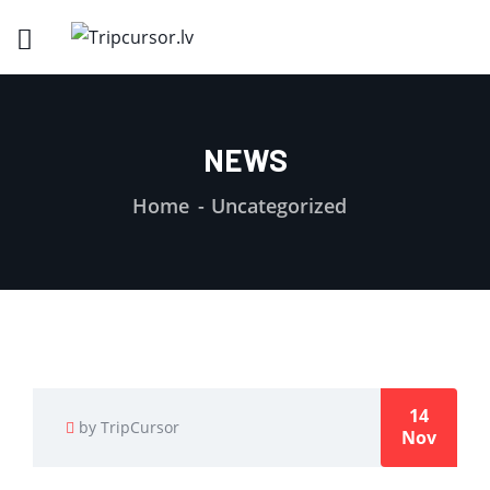
NEWS
Home
Uncategorized
14
by TripCursor
Nov