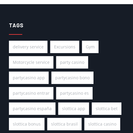
TAGS
delivery service
Excursions
Gym
Motorcycle service
party casino
partycasino app
partycasino bono
partycasino entrar
partycasino es
partycasino españa
slottica app
slottica bet
slottica bonus
slottica brasil
slottica casino