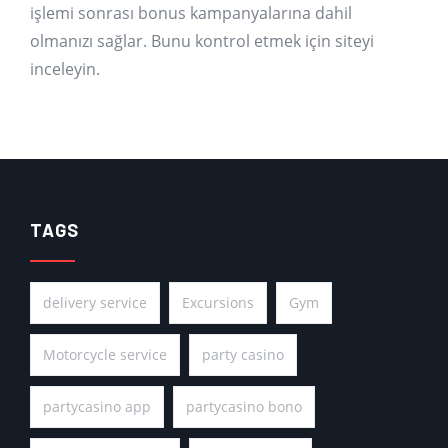
işlemi sonrası bonus kampanyalarına dahil
olmanızı sağlar. Bunu kontrol etmek için siteyi
inceleyin.
TAGS
delivery service
Excursions
Gym
Motorcycle service
party casino
partycasino app
partycasino bono