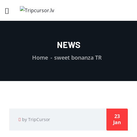
NEWS
Home
sweet bonanza TR
23
by TripCursor
Jan