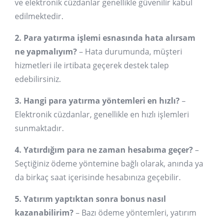
ve elektronik cüzdanlar genellikle güvenilir kabul
edilmektedir.
2. Para yatırma işlemi esnasında hata alırsam
ne yapmalıyım?
– Hata durumunda, müşteri
hizmetleri ile irtibata geçerek destek talep
edebilirsiniz.
3. Hangi para yatırma yöntemleri en hızlı?
–
Elektronik cüzdanlar, genellikle en hızlı işlemleri
sunmaktadır.
4. Yatırdığım para ne zaman hesabıma geçer?
–
Seçtiğiniz ödeme yöntemine bağlı olarak, anında ya
da birkaç saat içerisinde hesabınıza geçebilir.
5. Yatırım yaptıktan sonra bonus nasıl
kazanabilirim?
– Bazı ödeme yöntemleri, yatırım