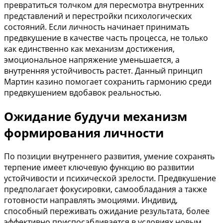
превратиться толчком для пересмотра внутренних
представлений и перестройки психологических
состояний. Если личность начинает принимать
предвкушение в качестве часть процесса, не только
как единственно как механизм достижения,
эмоциональное напряжение уменьшается, а
внутренняя устойчивость растет. Данный принцип
Мартин казино помогает сохранить гармонию среди
предвкушением вдобавок реальностью.
Ожидание будучи механизм
формирования личности
По позиции внутреннего развития, умение сохранять
терпение имеет ключевую функцию во развитии
устойчивости и психической зрелости. Предвкушение
предполагает фокусировки, самообладания а также
готовности направлять эмоциями. Индивид,
способный переживать ожидание результата, более
эффективно приспосабливается в условиях новым