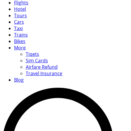
Flights
Hotel
Tours
Cars
Taxi
Trains
Bikes
More
Tiqets
Sim Cards
Airfare Refund
Travel Insurance
Blog