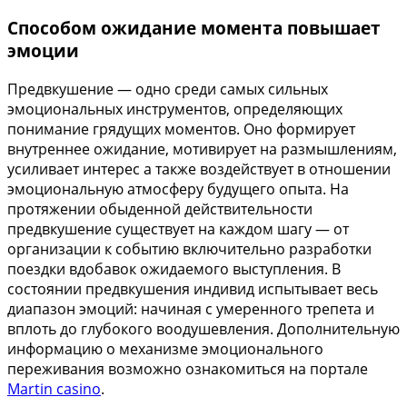
Способом ожидание момента повышает
эмоции
Предвкушение — одно среди самых сильных
эмоциональных инструментов, определяющих
понимание грядущих моментов. Оно формирует
внутреннее ожидание, мотивирует на размышлениям,
усиливает интерес а также воздействует в отношении
эмоциональную атмосферу будущего опыта. На
протяжении обыденной действительности
предвкушение существует на каждом шагу — от
организации к событию включительно разработки
поездки вдобавок ожидаемого выступления. В
состоянии предвкушения индивид испытывает весь
диапазон эмоций: начиная с умеренного трепета и
вплоть до глубокого воодушевления. Дополнительную
информацию о механизме эмоционального
переживания возможно ознакомиться на портале
Martin casino
.