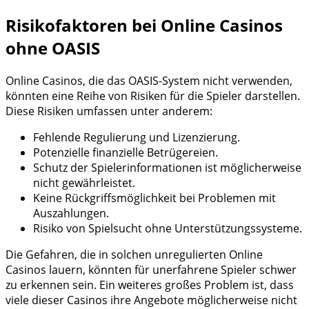
Risikofaktoren bei Online Casinos
ohne OASIS
Online Casinos, die das OASIS-System nicht verwenden,
könnten eine Reihe von Risiken für die Spieler darstellen.
Diese Risiken umfassen unter anderem:
Fehlende Regulierung und Lizenzierung.
Potenzielle finanzielle Betrügereien.
Schutz der Spielerinformationen ist möglicherweise
nicht gewährleistet.
Keine Rückgriffsmöglichkeit bei Problemen mit
Auszahlungen.
Risiko von Spielsucht ohne Unterstützungssysteme.
Die Gefahren, die in solchen unregulierten Online
Casinos lauern, könnten für unerfahrene Spieler schwer
zu erkennen sein. Ein weiteres großes Problem ist, dass
viele dieser Casinos ihre Angebote möglicherweise nicht