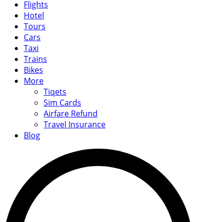
Flights
Hotel
Tours
Cars
Taxi
Trains
Bikes
More
Tiqets
Sim Cards
Airfare Refund
Travel Insurance
Blog