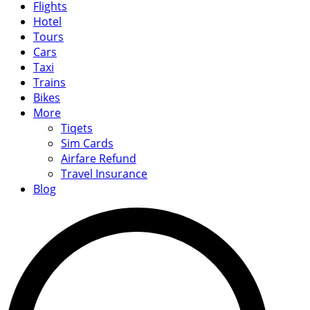
Flights
Hotel
Tours
Cars
Taxi
Trains
Bikes
More
Tiqets
Sim Cards
Airfare Refund
Travel Insurance
Blog