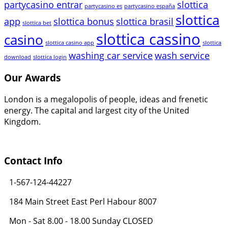
partycasino entrar
slottica
partycasino es
partycasino españa
slottica
app
slottica bonus
slottica brasil
slottica bet
slottica cassino
casino
slottica casino app
slottica
washing car service
wash service
download
slottica login
Our Awards
London is a megalopolis of people, ideas and frenetic
energy. The capital and largest city of the United
Kingdom.
Contact Info
1-567-124-44227
184 Main Street East Perl Habour 8007
Mon - Sat 8.00 - 18.00 Sunday CLOSED