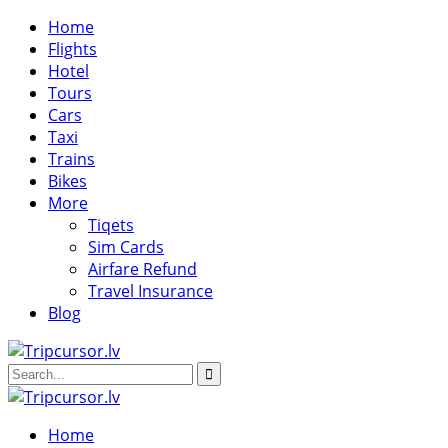
Home
Flights
Hotel
Tours
Cars
Taxi
Trains
Bikes
More
Tiqets
Sim Cards
Airfare Refund
Travel Insurance
Blog
Home